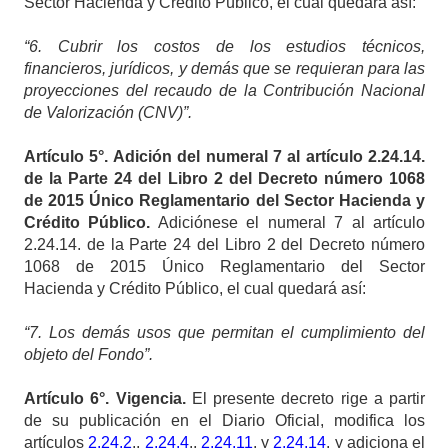
Sector Hacienda y Crédito Público, el cual quedará así:
“6. Cubrir los costos de los estudios técnicos,
financieros, jurídicos, y demás que se requieran para las
proyecciones del recaudo de la Contribución Nacional
de Valorización (CNV)”.
Artículo
5°. Adición del numeral 7 al artículo 2.24.14.
de la Parte 24 del Libro 2 del Decreto número 1068
de 2015 Único Reglamentario del Sector Hacienda y
Crédito Público.
Adiciónese el numeral 7 al artículo
2.24.14. de la Parte 24 del Libro 2 del Decreto número
1068 de 2015 Único Reglamentario del Sector
Hacienda y Crédito Público, el cual quedará así:
“7. Los demás usos que permitan el cumplimiento del
objeto del Fondo”.
Artículo
6°. Vigencia.
El presente decreto rige a partir
de su publicación en el Diario Oficial, modifica los
artículos
2.24.2
.,
2.24.4
.,
2.24.11
. y
2.24.14
. y adiciona el