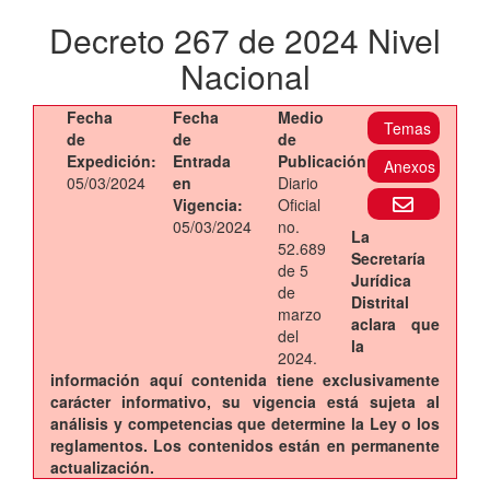
Decreto 267 de 2024 Nivel
Nacional
Fecha
Fecha
Medio
Temas
de
de
de
Expedición:
Entrada
Publicación:
Anexos
05/03/2024
en
Diario
Vigencia:
Oficial
05/03/2024
no.
La
52.689
Secretaría
de 5
Jurídica
de
Distrital
marzo
aclara que
del
la
2024.
información aquí contenida tiene exclusivamente
carácter informativo, su vigencia está sujeta al
análisis y competencias que determine la Ley o los
reglamentos. Los contenidos están en permanente
actualización.