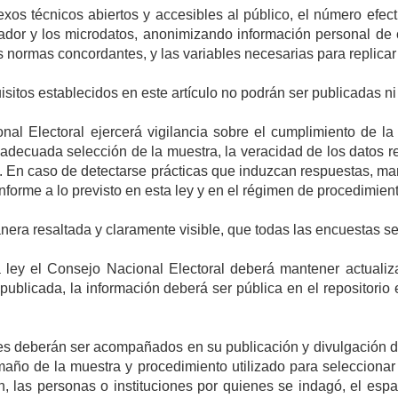
xos técnicos abiertos y accesibles al público, el número efe
cador y los microdatos, anonimizando información personal de
normas concordantes, y las variables necesarias para replicar 
sitos establecidos en este artículo no podrán ser publicadas n
onal Electoral ejercerá vigilancia sobre el cumplimiento de l
a adecuada selección de la muestra, la veracidad de los datos r
. En caso de detectarse prácticas que induzcan respuestas, man
nforme a lo previsto en esta ley y en el régimen de procedimient
nera resaltada y claramente visible, que todas las encuestas s
a ley el Consejo Nacional Electoral deberá mantener actuali
ublicada, la información deberá ser pública en el repositorio 
s deberán ser acompañados en su publicación y divulgación de l
amaño de la muestra y procedimiento utilizado para seleccionar 
n, las personas o instituciones por quienes se indagó, el esp