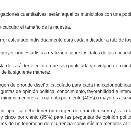
aciones cuantitativas: serán aquellos municipios con una pobla
a calcular el tamaño de la muestra.
ror calculado individualmente para cada indicador a raíz de los
 proyección estadística realizado sobre los datos de las encues
a de carácter electoral que sea publicada y divulgada en med
, de la siguiente manera:
gen de error de diseño, calculado para cada indicador publica
guntas de opinión política, conocimiento, favorabilidad e inten
 mínimo menores al cuarenta por ciento (40%) o mayores a sese
municipal, se debe tener un margen de error de diseño y calcu
y cinco por ciento (95%) para las preguntas de opinión polític
lores de un fenómeno de ocurrencia como mínimo menores al c