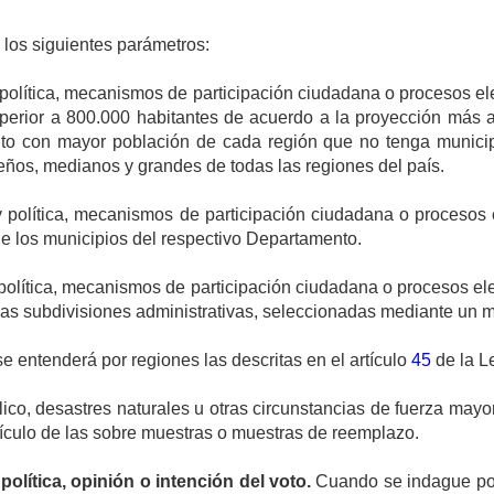
 los siguientes parámetros:
olítica, mecanismos de participación ciudadana o procesos elec
superior a 800.000 habitantes de acuerdo a la proyección más
rito con mayor población de cada región que no tenga municipi
ños, medianos y grandes de todas las regiones del país.
 política, mecanismos de participación ciudadana o procesos e
de los municipios del respectivo Departamento.
olítica, mecanismos de participación ciudadana o procesos elect
as subdivisiones administrativas, seleccionadas mediante un mé
se entenderá por regiones las descritas en el artículo
45
de la L
ico, desastres naturales u otras circunstancias de fuerza may
rtículo de las sobre muestras o muestras de reemplazo.
olítica, opinión o intención del voto.
Cuando se indague por 