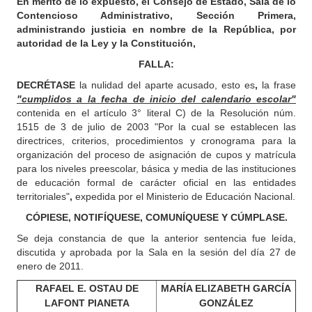
En mérito de lo expuesto, el Consejo de Estado, Sala de lo
Contencioso Administrativo, Sección Primera,
administrando justicia en nombre de la República, por
autoridad de la Ley y la Constitución,
FALLA:
DECRÉTASE
la nulidad del aparte acusado, esto es
,
la frase
"cumplidos a la fecha de inicio del calendario escolar"
contenida en el artículo 3° literal C) de la Resolución núm.
1515 de 3 de julio de 2003 "Por la cual se establecen las
directrices, criterios, procedimientos y cronograma para la
organización del proceso de asignación de cupos y matrícula
para los niveles preescolar, básica y media de las instituciones
de educación formal de carácter oficial en las entidades
territoriales"
,
expedida por el Ministerio de Educación Nacional.
CÓPIESE, NOTIFÍQUESE, COMUNÍQUESE Y CÚMPLASE.
Se deja constancia de que la anterior sentencia fue leída,
discutida y aprobada por la Sala en la sesión del día 27 de
enero de 2011.
RAFAEL E. OSTAU DE
MARÍA ELIZABETH GARCÍA
LAFONT PIANETA
GONZÁLEZ