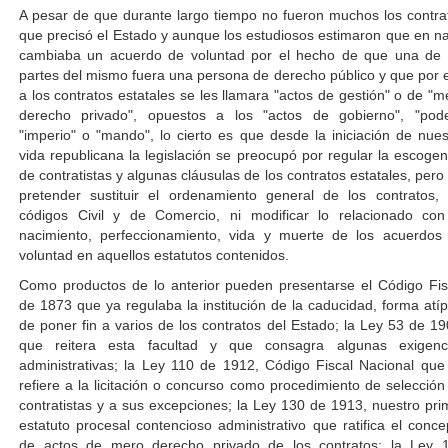
A pesar de que durante largo tiempo no fueron muchos los contra
que precisó el Estado y aunque los estudiosos estimaron que en n
cambiaba un acuerdo de voluntad por el hecho de que una de 
partes del mismo fuera una persona de derecho público y que por 
a los contratos estatales se les llamara "actos de gestión" o de "m
derecho privado", opuestos a los "actos de gobierno", "pode
"imperio" o "mando", lo cierto es que desde la iniciación de nues
vida republicana la legislación se preocupó por regular la escogen
de contratistas y algunas cláusulas de los contratos estatales, pero 
pretender sustituir el ordenamiento general de los contratos, 
códigos Civil y de Comercio, ni modificar lo relacionado con
nacimiento, perfeccionamiento, vida y muerte de los acuerdos
voluntad en aquellos estatutos contenidos.
Como productos de lo anterior pueden presentarse el Código Fis
de 1873 que ya regulaba la institución de la caducidad, forma atíp
de poner fin a varios de los contratos del Estado; la Ley 53 de 19
que reitera esta facultad y que consagra algunas exigenc
administrativas; la Ley 110 de 1912, Código Fiscal Nacional que
refiere a la licitación o concurso como procedimiento de selección
contratistas y a sus excepciones; la Ley 130 de 1913, nuestro pri
estatuto procesal contencioso administrativo que ratifica el conce
de actos de mero derecho privado de los contratos; la Ley 