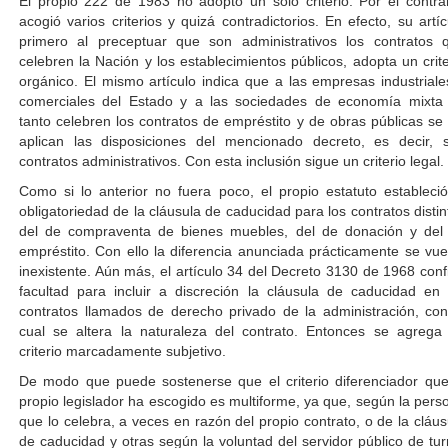
El propio 222 de 1983 no adoptó un solo criterio. Por el contrar
acogió varios criterios y quizá contradictorios. En efecto, su artíc
primero al preceptuar que son administrativos los contratos 
celebren la Nación y los establecimientos públicos, adopta un crite
orgánico. El mismo artículo indica que a las empresas industriale
comerciales del Estado y a las sociedades de economía mixta
tanto celebren los contratos de empréstito y de obras públicas se 
aplican las disposiciones del mencionado decreto, es decir, 
contratos administrativos. Con esta inclusión sigue un criterio legal.
Como si lo anterior no fuera poco, el propio estatuto estableció
obligatoriedad de la cláusula de caducidad para los contratos distin
del de compraventa de bienes muebles, del de donación y del
empréstito. Con ello la diferencia anunciada prácticamente se vue
inexistente. Aún más, el artículo 34 del Decreto 3130 de 1968 confi
facultad para incluir a discreción la cláusula de caducidad en 
contratos llamados de derecho privado de la administración, con
cual se altera la naturaleza del contrato. Entonces se agrega
criterio marcadamente subjetivo.
De modo que puede sostenerse que el criterio diferenciador que
propio legislador ha escogido es multiforme, ya que, según la pers
que lo celebra, a veces en razón del propio contrato, o de la cláus
de caducidad y otras según la voluntad del servidor público de tur