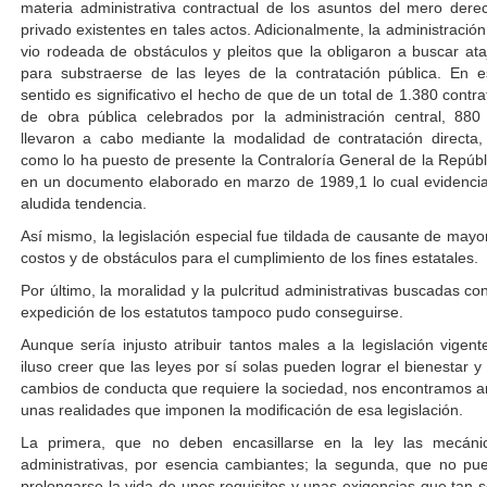
materia administrativa contractual de los asuntos del mero dere
privado existentes en tales actos. Adicionalmente, la administración
vio rodeada de obstáculos y pleitos que la obligaron a buscar ata
para substraerse de las leyes de la contratación pública. En e
sentido es significativo el hecho de que de un total de 1.380 contra
de obra pública celebrados por la administración central, 880
llevaron a cabo mediante la modalidad de contratación directa, 
como lo ha puesto de presente la Contraloría General de la Repúbl
en un documento elaborado en marzo de 1989,1 lo cual evidencia
aludida tendencia.
Así mismo, la legislación especial fue tildada de causante de mayo
costos y de obstáculos para el cumplimiento de los fines estatales.
Por último, la moralidad y la pulcritud administrativas buscadas con
expedición de los estatutos tampoco pudo conseguirse.
Aunque sería injusto atribuir tantos males a la legislación vigent
iluso creer que las leyes por sí solas pueden lograr el bienestar y 
cambios de conducta que requiere la sociedad, nos encontramos a
unas realidades que imponen la modificación de esa legislación.
La primera, que no deben encasillarse en la ley las mecáni
administrativas, por esencia cambiantes; la segunda, que no pu
prolongarse la vida de unos requisitos y unas exigencias que tan s