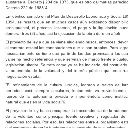
ajustarse al Decreto j 294 de 1973, que es otro galimatías parecido
Decreto 222 de 1983"4.
En idéntico sentido en el Plan de Desarrollo Económico y Social 19
1994, se resalta que en muchos casos aún existiendo disponibili
presupuestal, el proceso licitatorio, el pago y la liquidación pue
demorar tres (3) años, así la ejecución de la obra dure un año5.
El proyecto de ley a que se viene aludiendo busca, entonces, devol
al contrato estatal las connotaciones que le son propias. Para logra
necesariamente se tiene que partir de las dos premisas a las cua
ya se ha hecho referencia y que servirán de marco frente a cualqu
legislación ulterior. Se trata como ya se ha indicado, del postulado
la autonomía de la voluntad y del interés público que encierra
negociación estatal.
"El refinamiento de la cultura jurídica, logrado a través de lar
períodos, casi siempre seculares, lentamente va reivindicando 
fueros de la autonomía privada e imponiéndola como instituc
natural que es en la vida social"6.
El proyecto de ley busca recuperar la trascendencia de la autono
de la voluntad como principal fuente creativa y regulador de 
relaciones sociales. Por eso, las relaciones entre el organismo esta
y el contratista deberán fundarse en el acuerdo de sus voluntades, 