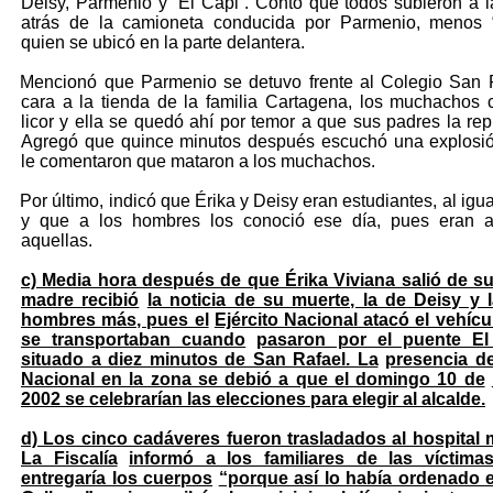
Deisy, Parmenio y “El Capi”. Contó que todos subieron a l
atrás de la camioneta conducida por Parmenio, menos “
quien se ubicó en la parte delantera.
Mencionó que Parmenio se detuvo frente al Colegio San 
cara a la tienda de la familia Cartagena, los muchachos
licor y ella se quedó ahí por temor a que sus padres la rep
Agregó que quince minutos después escuchó una explosió
le comentaron que mataron a los muchachos.
Por último, indicó que Érika y Deisy eran estudiantes, al igua
y que a los hombres los conoció ese día, pues eran 
aquellas.
c) Media hora después de que Érika Viviana salió de su
madre recibió
la noticia de su muerte, la de Deisy y 
hombres más, pues el
Ejército Nacional atacó el vehíc
se transportaban cuando
pasaron por el puente El 
situado a diez minutos de San Rafael. La
presencia de
Nacional en la zona se debió a que el domingo 10 de
2002 se celebrarían las elecciones para elegir al alcalde.
d) Los cinco cadáveres fueron trasladados al hospital 
La Fiscalía
informó a los familiares de las víctim
entregaría los cuerpos
“porque así lo había ordenado e