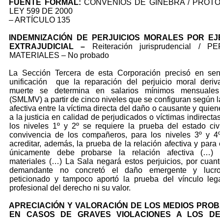
FUENTE FORMAL:
CONVENIOS DE GINEBRA / PROTOC
LEY 599 DE 2000
– ARTÍCULO 135
INDEMNIZACIÓN DE PERJUICIOS MORALES POR EJ
EXTRAJUDICIAL –
Reiteración jurisprudencial / P
MATERIALES – No probado
La Sección Tercera de esta Corporación precisó en sen
unificación que la reparación del perjuicio moral deri
muerte se determina en salarios mínimos mensuales
(SMLMV) a partir de cinco niveles que se configuran según l
afectiva entre la víctima directa del daño o causante y quie
a la justicia en calidad de perjudicados o víctimas indirect
los niveles 1º y 2º se requiere la prueba del estado civ
convivencia de los compañeros, para los niveles 3º y 4
acreditar, además, la prueba de la relación afectiva y para 
únicamente debe probarse la relación afectiva (…) P
materiales (…) La Sala negará estos perjuicios, por cuant
demandante no concretó el daño emergente y lucro
peticionado y tampoco aportó la prueba del vínculo leg
profesional del derecho ni su valor.
APRECIACIÓN Y VALORACIÓN DE LOS MEDIOS PRO
EN CASOS DE GRAVES VIOLACIONES A LOS D