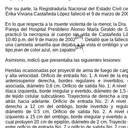
Por su parte, la Registraduría Nacional del Estado Civil cer
Érika Viviana Castañeda López falleció el 9 de marzo de 20
En lo que respecta a la muerte violenta de la menor, la Dra.
Pareja del Hospital Presbítero Alonso María Giraldo de 
practicó la necropsia al cuerpo sin vida de Castañeda L
[28]
10:40 p.m. del 9 de marzo de 2002
. Detalló que la fallec
una camiseta amarilla que dejaba a la vista el ombligo y u
[29]
tipo
jean
de color azul, sin zapatos
.
Asimismo, indicó que presentaba las siguientes lesiones:
Heridas ocasionadas por proyectil de arma de fuego de carg
y alta velocidad. Orificio de entrada No. 1. A nivel de la es
anterosuperior derecha, bordes regulares e invertidos,
asociada, diámetro 0,8 cm. Orificio de salida No. 1: A nivel
ilíaca izquierda, borde irregular y evertido, diámetro de 1,5
de tejido celular subcutáneo. Trayectoria de derecha a izq
atrás hacia adelante. Orificio de entrada No. 2: A nivel
derecho a 12 cm del ombligo, borde invertido y regul
diámetro de 0.5 cm. Orificio de salida No. 2. A nivel 
izquierdo a 15 cm del ombligo, borde irregular y evertido a 
cual protuyen 20 cm de epiplón, diámetro de 2 cm. Trayecto s
entre orificio de entrada No. 2 y orificio de salida No. 2 co