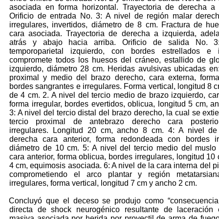
asociada en forma horizontal. Trayectoria de derecha a 
Orificio de entrada No. 3: A nivel de región malar derec
irregulares, invertidos, diámetro de 8 cm. Fractura de hu
cara asociada. Trayectoria de derecha a izquierda, adel
atrás y abajo hacia arriba. Orificio de salida No. 3
temporoparietal izquierdo, con bordes estrellados e in
compromete todos los huesos del cráneo, estallido de gl
izquierdo, diámetro 28 cm. Heridas avulsivas ubicadas en:
proximal y medio del brazo derecho, cara externa, forma 
bordes sangrantes e irregulares. Forma vertical, longitud 8 
de 4 cm. 2. A nivel del tercio medio de brazo izquierdo, car
forma irregular, bordes evertidos, oblicua, longitud 5 cm, a
3: A nivel del tercio distal del brazo derecho, la cual se ext
tercio proximal de antebrazo derecho cara posterio
irregulares. Longitud 20 cm, ancho 8 cm. 4: A nivel de 
derecha cara anterior, forma redondeada con bordes irr
diámetro de 10 cm. 5: A nivel del tercio medio del muslo 
cara anterior, forma oblicua, bordes irregulares, longitud 1
4 cm, equimosis asociada. 6: A nivel de la cara interna del 
comprometiendo el arco plantar y región metatarsian
irregulares, forma vertical, longitud 7 cm y ancho 2 cm.
Concluyó que el deceso se produjo como “consecuencia 
directa de shock neurogénico resultante de laceración 
masiva asociada por herida por proyectil de arma de fueg