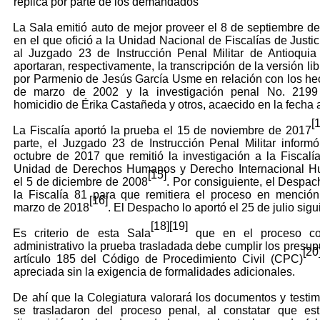
réplica por parte de los demandados
La Sala emitió auto de mejor proveer el 8 de septiembre d
en el que ofició a la Unidad Nacional de Fiscalías de Justic
al Juzgado 23 de Instrucción Penal Militar de Antioqui
aportaran, respectivamente, la transcripción de la versión li
por Parmenio de Jesús García Usme en relación con los he
de marzo de 2002 y la investigación penal No. 2199
homicidio de Érika Castañeda y otros, acaecido en la fecha 
[
La Fiscalía aportó la prueba el 15 de noviembre de 2017
parte, el Juzgado 23 de Instrucción Penal Militar inform
octubre de 2017 que remitió la investigación a la Fiscalí
Unidad de Derechos Humanos y Derecho Internacional Hu
[15]
el 5 de diciembre de 2008
. Por consiguiente, el Despach
la Fiscalía 81 para que remitiera el proceso en menció
[16]
marzo de 2018
. El Despacho lo aportó el 25 de julio sigu
[18]
[19]
Es criterio de esta Sala
que en el proceso co
administrativo la prueba trasladada debe cumplir los presup
[20
artículo 185 del Código de Procedimiento Civil (CPC)
apreciada sin la exigencia de formalidades adicionales.
De ahí que la Colegiatura valorará los documentos y testi
se trasladaron del proceso penal, al constatar que est