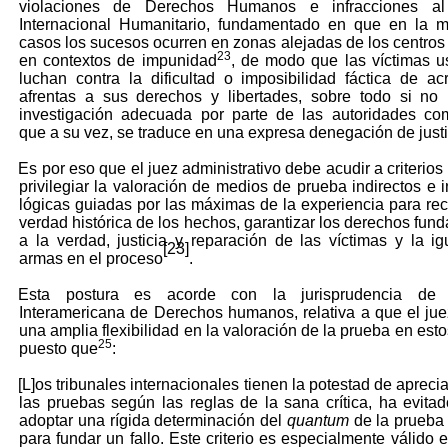
violaciones de Derechos Humanos e infracciones a
Internacional Humanitario, fundamentado en que en la m
casos los sucesos ocurren en zonas alejadas de los centros
23
en contextos de impunidad
, de modo que las víctimas 
luchan contra la dificultad o imposibilidad fáctica de acr
afrentas a sus derechos y libertades, sobre todo si no
investigación adecuada por parte de las autoridades co
que a su vez, se traduce en una expresa denegación de justi
Es por eso que el juez administrativo debe acudir a criterios 
privilegiar la valoración de medios de prueba indirectos e i
lógicas guiadas por las máximas de la experiencia para reco
verdad histórica de los hechos, garantizar los derechos fun
a la verdad, justicia y reparación de las víctimas y la i
[23]
armas en el proceso
.
Esta postura es acorde con la jurisprudencia de 
Interamericana de Derechos humanos, relativa a que el ju
una amplia flexibilidad en la valoración de la prueba en est
25
puesto que
:
[L]os tribunales internacionales tienen la potestad de aprecia
las pruebas según las reglas de la sana crítica, ha evita
adoptar una rígida determinación del
quantum
de la prueba
para fundar un fallo. Este criterio es especialmente válido 