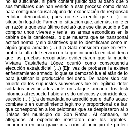
no es suficiente, ni para conferir juridicidad al daño que 
sus familiares que han venido a este proceso como dema
para configurar causal alguna de exoneración de responsabi
entidad demandada, pues no se acreditó que (…) con
situación legal de Parmenio, situación que, además, no le er
en razón a que este último declaró que ese día acudió a Sa
comprar unos víveres y tenía las armas escondidas en l
cabina de la camioneta, lo que muestra que se transport
actitud normal y sin distintivos que lo identificaran como 
algún grupo armado (…) [L]a Sala considera que en este
probó la falla del servicio en la que incurrió la entidad de
que las pruebas recopiladas evidenciaron que la muerte
Viviana Castañeda López ocurrió como consecuenci
ejecución extrajudicial (…) [E]n vez de probarse la existe
enfrentamiento armado, lo que se demostró fue el afán de los
para justificar la producción del daño. De haber sido cie
muerte de los supuestos subversivos fue en legítima defe
soldados involucrados ante un ataque armado, los test
informes al respecto hubieran sido unívocos y coincidentes, 
sucedió (…) [L]a demandada no acreditó que el daño acaec
combate o en cumplimiento legítimo y proporcional de las
que correspondían a los pelotones que se desplazaron al 
Balsos del municipio de San Rafael. Al contrario, la
allegadas al expediente mostraron que los agentes 
incurrieron en una grave infracción al principio de protec