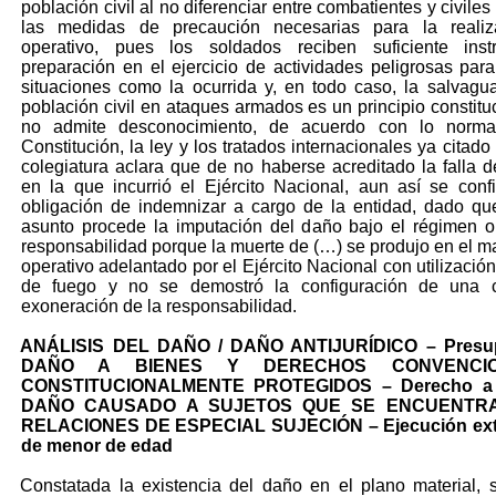
población civil al no diferenciar entre combatientes y civiles
las medidas de precaución necesarias para la realiz
operativo, pues los soldados reciben suficiente inst
preparación en el ejercicio de actividades peligrosas para
situaciones como la ocurrida y, en todo caso, la salvagu
población civil en ataques armados es un principio constitu
no admite desconocimiento, de acuerdo con lo norm
Constitución, la ley y los tratados internacionales ya citado
colegiatura aclara que de no haberse acreditado la falla de
en la que incurrió el Ejército Nacional, aun así se confi
obligación de indemnizar a cargo de la entidad, dado q
asunto procede la imputación del daño bajo el régimen o
responsabilidad porque la muerte de (…) se produjo en el m
operativo adelantado por el Ejército Nacional con utilizació
de fuego y no se demostró la configuración de una 
exoneración de la responsabilidad.
ANÁLISIS DEL DAÑO / DAÑO ANTIJURÍDICO – Presup
DAÑO A BIENES Y DERECHOS CONVENCI
CONSTITUCIONALMENTE PROTEGIDOS – Derecho a l
DAÑO CAUSADO A SUJETOS QUE SE ENCUENTR
RELACIONES DE ESPECIAL SUJECIÓN – Ejecución extr
de menor de edad
Constatada la existencia del daño en el plano material,