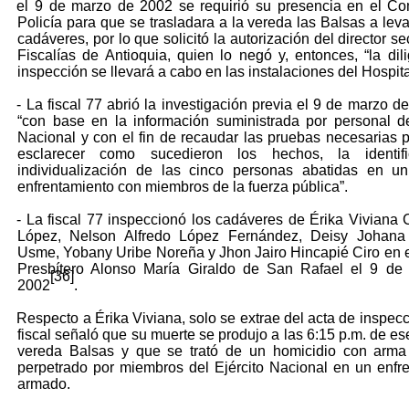
el 9 de marzo de 2002 se requirió su presencia en el C
Policía para que se trasladara a la vereda las Balsas a leva
cadáveres, por lo que solicitó la autorización del director s
Fiscalías de Antioquia, quien lo negó y, entonces, “la dil
inspección se llevará a cabo en las instalaciones del Hospita
- La fiscal 77 abrió la investigación previa el 9 de marzo d
“con base en la información suministrada por personal de
Nacional y con el fin de recaudar las pruebas necesarias p
esclarecer como sucedieron los hechos, la identif
individualización de las cinco personas abatidas en un
enfrentamiento con miembros de la fuerza pública”.
- La fiscal 77 inspeccionó los cadáveres de Érika Viviana
López, Nelson Alfredo López Fernández, Deisy Johan
Usme, Yobany Uribe Noreña y Jhon Jairo Hincapié Ciro en e
Presbítero Alonso María Giraldo de San Rafael el 9 de
[36]
2002
.
Respecto a Érika Viviana, solo se extrae del acta de inspecc
fiscal señaló que su muerte se produjo a las 6:15 p.m. de es
vereda Balsas y que se trató de un homicidio con arma
perpetrado por miembros del Ejército Nacional en un enfr
armado.