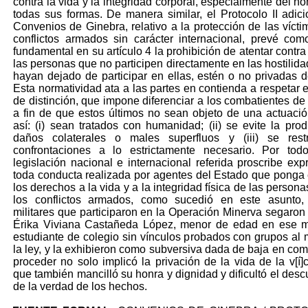
contra la vida y la integridad corporal, especialmente del h
todas sus formas. De manera similar, el Protocolo II adici
Convenios de Ginebra, relativo a la protección de las vícti
conflictos armados sin carácter internacional, prevé com
fundamental en su artículo 4 la prohibición de atentar contra
las personas que no participen directamente en las hostilida
hayan dejado de participar en ellas, estén o no privadas de
Esta normatividad ata a las partes en contienda a respetar e
de distinción, que impone diferenciar a los combatientes de 
a fin de que estos últimos no sean objeto de una actuació
así: (i) sean tratados con humanidad; (ii) se evite la pro
daños colaterales o males superfluos y (iii) se restr
confrontaciones a lo estrictamente necesario. Por todo
legislación nacional e internacional referida proscribe ex
toda conducta realizada por agentes del Estado que ponga 
los derechos a la vida y a la integridad física de las person
los conflictos armados, como sucedió en este asunto,
militares que participaron en la Operación Minerva segaron 
Érika Viviana Castañeda López, menor de edad en ese 
estudiante de colegio sin vínculos probados con grupos al
la ley, y la exhibieron como subversiva dada de baja en com
proceder no solo implicó la privación de la vida de la v[í]c
que también mancilló su honra y dignidad y dificultó el desc
de la verdad de los hechos.