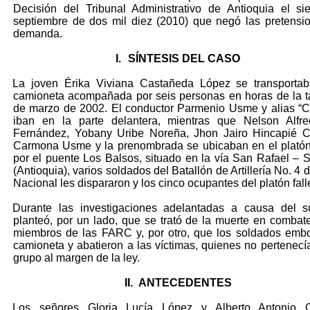
Decisión del Tribunal Administrativo de Antioquia el si
septiembre de dos mil diez (2010) que negó las pretensi
demanda.
I.
SÍNTESIS DEL CASO
La joven Érika Viviana Castañeda López se transporta
camioneta acompañada por seis personas en horas de la t
de marzo de 2002. El conductor Parmenio Usme y alias “
iban en la parte delantera, mientras que Nelson Alfr
Fernández, Yobany Uribe Noreña, Jhon Jairo Hincapié Ci
Carmona Usme y la prenombrada se ubicaban en el platón
por el puente Los Balsos, situado en la vía San Rafael – 
(Antioquia), varios soldados del Batallón de Artillería No. 4 d
Nacional les dispararon y los cinco ocupantes del platón fal
Durante las investigaciones adelantadas a causa del s
planteó, por un lado, que se trató de la muerte en combat
miembros de las FARC y, por otro, que los soldados emb
camioneta y abatieron a las víctimas, quienes no pertenecí
grupo al margen de la ley.
II.
ANTECEDENTES
Los señores Gloria Lucía López y Alberto Antonio 