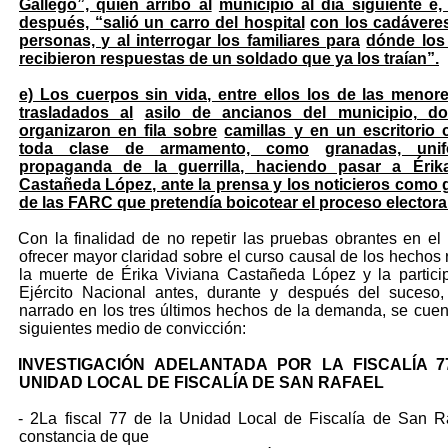
Gallego”, quien arribó al
municipio al día siguiente e,
después, “salió un carro del hospital
con los cadáveres
personas, y al interrogar los familiares para
dónde los 
recibieron respuestas de un soldado que ya los traían”.
e) Los cuerpos sin vida, entre ellos los de las menore
trasladados al
asilo de ancianos del municipio, d
organizaron en fila sobre
camillas y en un escritorio 
toda clase de armamento, como
granadas, uni
propaganda de la guerrilla, haciendo pasar a Érik
Castañeda López, ante la prensa y los noticieros como g
de las FARC que pretendía boicotear el proceso electoral
Con la finalidad de no repetir las pruebas obrantes en el
ofrecer mayor claridad sobre el curso causal de los hechos r
la muerte de Érika Viviana Castañeda López y la partici
Ejército Nacional antes, durante y después del suceso,
narrado en los tres últimos hechos de la demanda, se cuen
siguientes medio de convicción:
INVESTIGACIÓN ADELANTADA POR LA FISCALÍA 7
UNIDAD LOCAL DE FISCALÍA DE SAN RAFAEL
- 2La fiscal 77 de la Unidad Local de Fiscalía de San R
constancia de que