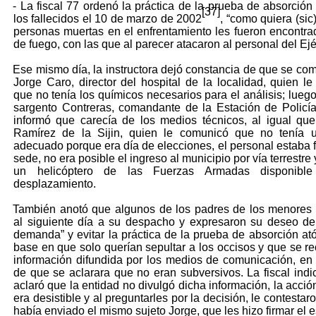
- La fiscal 77 ordenó la práctica de la prueba de absorción
[37]
los fallecidos el 10 de marzo de 2002
, “como quiera (sic
personas muertas en el enfrentamiento les fueron encontr
de fuego, con las que al parecer atacaron al personal del Ejér
Ese mismo día, la instructora dejó constancia de que se co
Jorge Caro, director del hospital de la localidad, quien le
que no tenía los químicos necesarios para el análisis; luego
sargento Contreras, comandante de la Estación de Policía
informó que carecía de los medios técnicos, al igual qu
Ramírez de la Sijin, quien le comunicó que no tenía u
adecuado porque era día de elecciones, el personal estaba f
sede, no era posible el ingreso al municipio por vía terrestre
un helicóptero de las Fuerzas Armadas disponible
desplazamiento.
También anotó que algunos de los padres de los menores
al siguiente día a su despacho y expresaron su deseo de “
demanda” y evitar la práctica de la prueba de absorción at
base en que solo querían sepultar a los occisos y que se rec
información difundida por los medios de comunicación, en 
de que se aclarara que no eran subversivos. La fiscal indi
aclaró que la entidad no divulgó dicha información, la acció
era desistible y al preguntarles por la decisión, le contestar
había enviado el mismo sujeto Jorge, que les hizo firmar el es