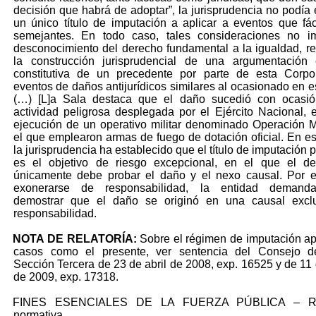
decisión que habrá de adoptar”, la jurisprudencia no podía 
un único título de imputación a aplicar a eventos que fá
semejantes. En todo caso, tales consideraciones no im
desconocimiento del derecho fundamental a la igualdad, re
la construcción jurisprudencial de una argumentación e
constitutiva de un precedente por parte de esta Corpo
eventos de daños antijurídicos similares al ocasionado en e
(…) [L]a Sala destaca que el daño sucedió con ocasi
actividad peligrosa desplegada por el Ejército Nacional, e
ejecución de un operativo militar denominado Operación 
el que emplearon armas de fuego de dotación oficial. En es
la jurisprudencia ha establecido que el título de imputación
es el objetivo de riesgo excepcional, en el que el d
únicamente debe probar el daño y el nexo causal. Por e
exonerarse de responsabilidad, la entidad demand
demostrar que el daño se originó en una causal excl
responsabilidad.
NOTA DE RELATORÍA:
Sobre el régimen de imputación ap
casos como el presente, ver sentencia del Consejo d
Sección Tercera de 23 de abril de 2008, exp. 16525 y de 11 
de 2009, exp. 17318.
FINES ESENCIALES DE LA FUERZA PÚBLICA – Re
normativa