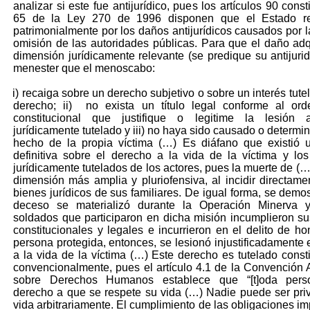
analizar si este fue antijurídico, pues los artículos 90 const
65 de la Ley 270 de 1996 disponen que el Estado r
patrimonialmente por los daños antijurídicos causados por l
omisión de las autoridades públicas. Para que el daño ad
dimensión jurídicamente relevante (se predique su antijurid
menester que el menoscabo:
i) recaiga sobre un derecho subjetivo o sobre un interés tute
derecho; ii) no exista un título legal conforme al ord
constitucional que justifique o legitime la lesión a
jurídicamente tutelado y iii) no haya sido causado o determi
hecho de la propia víctima (…) Es diáfano que existió 
definitiva sobre el derecho a la vida de la víctima y los
jurídicamente tutelados de los actores, pues la muerte de (…
dimensión más amplia y pluriofensiva, al incidir directame
bienes jurídicos de sus familiares. De igual forma, se demos
deceso se materializó durante la Operación Minerva 
soldados que participaron en dicha misión incumplieron s
constitucionales y legales e incurrieron en el delito de ho
persona protegida, entonces, se lesionó injustificadamente 
a la vida de la víctima (…) Este derecho es tutelado consti
convencionalmente, pues el artículo 4.1 de la Convención
sobre Derechos Humanos establece que “[t]oda pers
derecho a que se respete su vida (…) Nadie puede ser pri
vida arbitrariamente. El cumplimiento de las obligaciones im