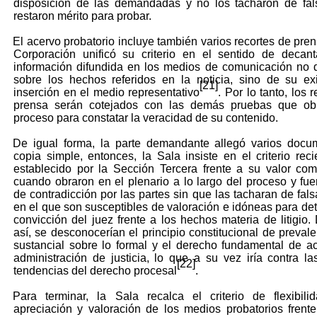
disposición de las demandadas y no los tacharon de fal
restaron mérito para probar.
El acervo probatorio incluye también varios recortes de pre
Corporación unificó su criterio en el sentido de decan
información difundida en los medios de comunicación no 
sobre los hechos referidos en la noticia, sino de su ex
[21]
inserción en el medio representativo
. Por lo tanto, los 
prensa serán cotejados con las demás pruebas que ob
proceso para constatar la veracidad de su contenido.
De igual forma, la parte demandante allegó varios docu
copia simple, entonces, la Sala insiste en el criterio rec
establecido por la Sección Tercera frente a su valor co
cuando obraron en el plenario a lo largo del proceso y fue
de contradicción por las partes sin que las tacharan de fals
en el que son susceptibles de valoración e idóneas para det
convicción del juez frente a los hechos materia de litigio.
así, se desconocerían el principio constitucional de prevale
sustancial sobre lo formal y el derecho fundamental de a
administración de justicia, lo que a su vez iría contra la
[22]
tendencias del derecho procesal
.
Para terminar, la Sala recalca el criterio de flexibil
apreciación y valoración de los medios probatorios frent