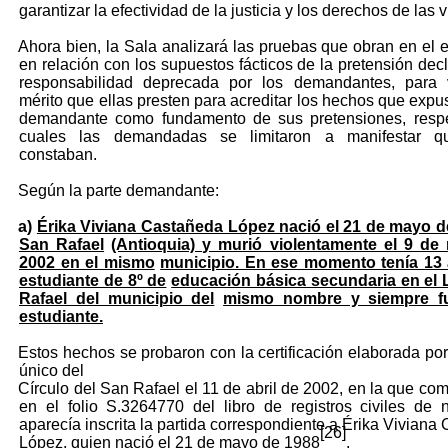
garantizar la efectividad de la justicia y los derechos de las v
Ahora bien, la Sala analizará las pruebas que obran en el 
en relación con los supuestos fácticos de la pretensión decl
responsabilidad deprecada por los demandantes, para v
mérito que ellas presten para acreditar los hechos que expus
demandante como fundamento de sus pretensiones, respe
cuales las demandadas se limitaron a manifestar 
constaban.
Según la parte demandante:
a)
Érika Viviana Castañeda López nació el 21 de mayo d
San Rafael
(Antioquia) y murió violentamente el 9 de
2002 en el mismo
municipio. En ese momento tenía 13 
estudiante de 8º de
educación básica secundaria en el 
Rafael del municipio del
mismo nombre y siempre f
estudiante.
Estos hechos se probaron con la certificación elaborada por 
único del
Círculo del San Rafael el 11 de abril de 2002, en la que co
en el folio S.3264770 del libro de registros civiles de 
aparecía inscrita la partida correspondiente a Érika Viviana
[26]
López, quien nació el 21 de mayo de 1988
.