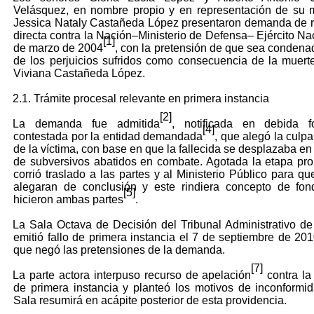
Velásquez, en nombre propio y en representación de su 
Jessica Nataly Castañeda López presentaron demanda de 
directa contra la Nación–Ministerio de Defensa– Ejército Nac
[1]
de marzo de 2004
, con la pretensión de que sea condena
de los perjuicios sufridos como consecuencia de la muert
Viviana Castañeda López.
2.1. Trámite procesal relevante en primera instancia
[2]
La demanda fue admitida
, notificada en debida f
[4]
contestada por la entidad demandada
, que alegó la culp
de la víctima, con base en que la fallecida se desplazaba e
de subversivos abatidos en combate. Agotada la etapa pro
corrió traslado a las partes y al Ministerio Público para qu
alegaran de conclusión y este rindiera concepto de fon
[5]
hicieron ambas partes
.
La Sala Octava de Decisión del Tribunal Administrativo de
emitió fallo de primera instancia el 7 de septiembre de 20
que negó las pretensiones de la demanda.
[7]
La parte actora interpuso recurso de apelación
contra la
de primera instancia y planteó los motivos de inconformi
Sala resumirá en acápite posterior de esta providencia.