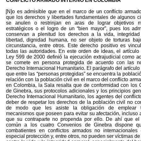
CONFLICTO ARMADO INTERNO EN COLOMBIA
[N]o es admisible que en el marco de un conflicto armad
que los derechos y libertades fundamentales de algunos 
se anulen o restrinjan en aras de lograr objetivos mi
estratégicos o el logro de un “bien mayor”, pues los adm
conservan a plenitud los derechos a la vida, integridad
libertad, dignidad humana, no ser objeto de torturas ba
circunstancia, entre otros. Este derecho positivo es vincu
todas las autoridades. En este orden de ideas, el artículo
Ley 599 de 2000 definió la ejecución extrajudicial como a
se comete en persona protegida de acuerdo con las n
Derecho Internacional Humanitario. El parágrafo del artículo
que entre las “personas protegidas” se encuentra la població
relación con la población civil en el marco del conflicto arm
en Colombia, la Sala resalta que de conformidad con los
de Ginebra, sus protocolos adicionales y los principios gen
Derecho Internacional Humanitario, los agentes del conflicto
deber de respetar los derechos de la población civil no co
de modo que les asiste la obligación de emplear 
mecanismos que poseen para evitar su afectación, incluso 
que su contraparte no propenda por ello. De ahí que el 
común a los cuatro Convenios de Ginebra dispone q
combatientes en conflictos armados no internacionales
especial protección y, entre otros, no pueden ser víctimas d