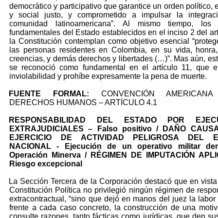
democrático y participativo que garantice un orden político,
y social justo, y comprometido a impulsar la integrac
comunidad latinoamericana”. Al mismo tiempo, los p
fundamentales del Estado establecidos en el inciso 2 del art
la Constitución contemplan como objetivo esencial “proteg
las personas residentes en Colombia, en su vida, honra
creencias, y demás derechos y libertades (…)”. Mas aún, es
se reconoció como fundamental en el artículo 11, que e
inviolabilidad y prohíbe expresamente la pena de muerte.
FUENTE FORMAL:
CONVENCIÓN AMERICANA
DERECHOS HUMANOS – ARTÍCULO 4.1
RESPONSABILIDAD DEL ESTADO POR EJECU
EXTRAJUDICIALES – Falso positivo / DAÑO CAU
EJERCICIO DE ACTIVIDAD PELIGROSA DEL E
NACIONAL - Ejecución de un operativo militar de
Operación Minerva / RÉGIMEN DE IMPUTACIÓN APL
Riesgo excepcional
La Sección Tercera de la Corporación destacó que en vista
Constitución Política no privilegió ningún régimen de respo
extracontractual, “sino que dejó en manos del juez la labor 
frente a cada caso concreto, la construcción de una moti
consulte razones, tanto fácticas como jurídicas, que den sus