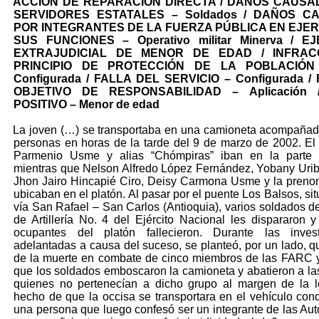
ACCIÓN DE REPARACIÓN DIRECTA / DAÑOS CAUSA
SERVIDORES ESTATALES – Soldados / DAÑOS C
POR INTEGRANTES DE LA FUERZA PÚBLICA EN EJER
SUS FUNCIONES – Operativo militar Minerva / E
EXTRAJUDICIAL DE MENOR DE EDAD / INFRAC
PRINCIPIO DE PROTECCIÓN DE LA POBLACIÓN 
Configurada / FALLA DEL SERVICIO – Configurada /
OBJETIVO DE RESPONSABILIDAD – Aplicación 
POSITIVO – Menor de edad
La joven (…) se transportaba en una camioneta acompañad
personas en horas de la tarde del 9 de marzo de 2002. El
Parmenio Usme y alias “Chómpiras” iban en la parte d
mientras que Nelson Alfredo López Fernández, Yobany Uri
Jhon Jairo Hincapié Ciro, Deisy Carmona Usme y la pren
ubicaban en el platón. Al pasar por el puente Los Balsos, si
vía San Rafael – San Carlos (Antioquia), varios soldados de
de Artillería No. 4 del Ejército Nacional les dispararon y
ocupantes del platón fallecieron. Durante las invest
adelantadas a causa del suceso, se planteó, por un lado, qu
de la muerte en combate de cinco miembros de las FARC y,
que los soldados emboscaron la camioneta y abatieron a las
quienes no pertenecían a dicho grupo al margen de la l
hecho de que la occisa se transportara en el vehículo con
una persona que luego confesó ser un integrante de las Au