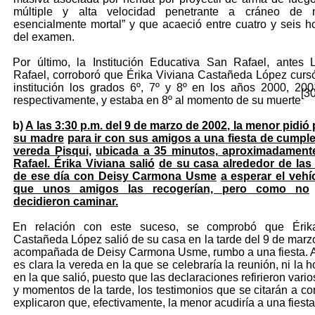
múltiple y alta velocidad penetrante a cráneo de n
esencialmente mortal” y que acaeció entre cuatro y seis h
del examen.
Por último, la Institución Educativa San Rafael, antes
Rafael, corroboró que Érika Viviana Castañeda López curs
institución los grados 6º, 7º y 8º en los años 2000, 20
[30
respectivamente, y estaba en 8º al momento de su muerte
b)
A las 3:30 p.m. del 9 de marzo de 2002, la menor pidió
su madre
para ir con sus amigos a una fiesta de cumpl
vereda Pisqui,
ubicada a 35 minutos, aproximadament
Rafael. Érika Viviana salió
de su casa alrededor de las 
de ese día con Deisy Carmona Usme
a esperar el vehí
que unos amigos las recogerían, pero como no
decidieron caminar.
En relación con este suceso, se comprobó que Érik
Castañeda López salió de su casa en la tarde del 9 de marz
acompañada de Deisy Carmona Usme, rumbo a una fiesta. 
es clara la vereda en la que se celebraría la reunión, ni la 
en la que salió, puesto que las declaraciones refirieron var
y momentos de la tarde, los testimonios que se citarán a co
explicaron que, efectivamente, la menor acudiría a una fiesta