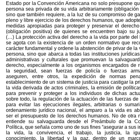
Estado por la Convención Americana no solo presupone q
persona sea privada de su vida arbitrariamente (obligación 
sino que también requiere, a la luz de su compromiso de gar
pleno y libre ejercicio de los derechos humanos, que adopte
medidas apropiadas para proteger y preservar el derecho
(obligación positiva) de quienes se encuentren bajo su ju
(…) La protección activa del derecho a la vida por parte del
se agota con la existencia de un orden normativo que re
carácter fundamental y ordene la abstención de privar de la 
persona, sino que abarca a todas las instituciones jurídicas,
administrativas y culturales que promuevan la salvaguar
derecho, especialmente a los organismos encargados de 
la seguridad, sean fuerzas de policía o fuerzas ar
aseguren, entre otros, la expedición de normas pen
establecimiento de un sistema de justicia para castigar la p
la vida derivada de actos criminales, la emisión de política
para prevenir y proteger a los individuos de dichas actu
sobre todo, la regulación de la actuación de las fuerzas de
para evitar las ejecuciones ilegales, arbitrarias o sumar
ordenamiento jurídico nacional, el amparo a la vida es ab
ser el presupuesto de los derechos humanos. No de otra
entiende su salvaguarda desde el Preámbulo de la Con
Política, que señala como uno de sus fines “asegurar a sus i
la vida, la convivencia, el trabajo, la justicia, la ig
conocimiento, la libertad y la paz, dentro de un marco