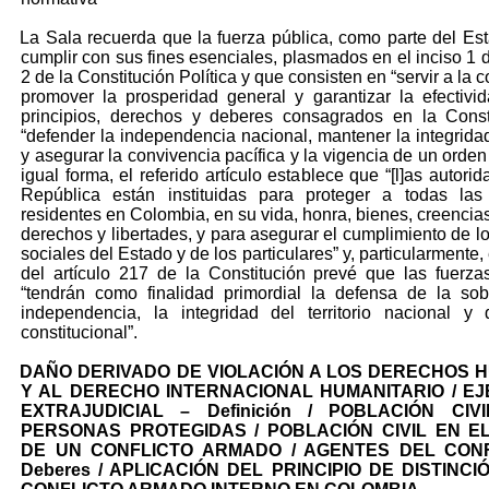
La Sala recuerda que la fuerza pública, como parte del Es
cumplir con sus fines esenciales, plasmados en el inciso 1 d
2 de la Constitución Política y que consisten en “servir a la
promover la prosperidad general y garantizar la efectivi
principios, derechos y deberes consagrados en la Const
“defender la independencia nacional, mantener la integridad 
y asegurar la convivencia pacífica y la vigencia de un orden
igual forma, el referido artículo establece que “[l]as autori
República están instituidas para proteger a todas las
residentes en Colombia, en su vida, honra, bienes, creencia
derechos y libertades, y para asegurar el cumplimiento de l
sociales del Estado y de los particulares” y, particularmente, 
del artículo 217 de la Constitución prevé que las fuerzas
“tendrán como finalidad primordial la defensa de la sob
independencia, la integridad del territorio nacional y
constitucional”.
DAÑO DERIVADO DE VIOLACIÓN A LOS DERECHOS 
Y AL DERECHO INTERNACIONAL HUMANITARIO / E
EXTRAJUDICIAL – Definición / POBLACIÓN CIV
PERSONAS PROTEGIDAS / POBLACIÓN CIVIL EN E
DE UN CONFLICTO ARMADO / AGENTES DEL CONF
Deberes / APLICACIÓN DEL PRINCIPIO DE DISTINCI