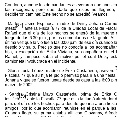
Con todo, aunque los demandantes aseveraron que unos c
las recogerían, pero que, dado que estos no llegaron, 
decidieron caminar. Este hecho no se acreditó. Veamos:
- Marlene Usme Espinosa, madre de Deisy Johana Carm
[31]
atestó
ante la Fiscalía 77 de la Unidad Local de Fisca
Rafael que el día de los hechos se enteró de la muerte 
luego de las 6:30 p.m., por los comentarios de la gente. Afi
última vez que la vio fue a las 3:00 p.m. de ese día cuando 
despidió y salió. Precisó que no conocía a los acompaña
hija, a excepción de Érika Viviana, su compañera en el
Rafael, y tampoco sabía el motivo por el cual Deisy es
camioneta involucrada en el incidente.
[
- Gloria Lucía López, madre de Érika Castañeda, aseveró
Fiscalía 77 que su hija le pidió permiso para ir a una fiest
Johana y que se fueron juntas desde su casa a las 6:00 p.m
marzo de 2002.
- Sandra Cristina Mayo Castañeda, prima de Érika C
[33]
testificó
ante la Fiscalía 77 que esta la llamó alrededor d
p.m. del día de los hechos para decirle que iría a una fiest
amigos, por lo que acordaron reunirse en el parque a las
Cuando llegó, su prima estaba allí con Giovanny, Alfred