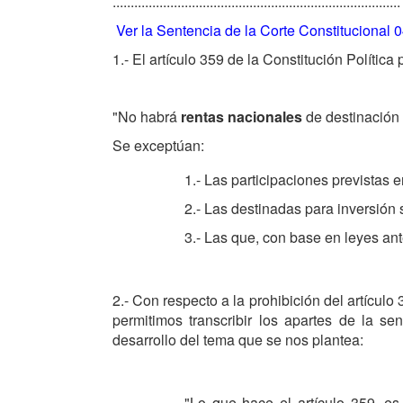
................................................................................
Ver la Sentencia de la Corte Constitucional 
1.- El artículo 359 de la Constitución Política
"No habrá
rentas nacionales
de destinación 
Se exceptúan:
1.- Las participaciones previstas e
2.- Las destinadas para inversión 
3.- Las que, con base en leyes ant
2.- Con respecto a la prohibición del artículo
permitimos transcribir los apartes de la s
desarrollo del tema que se nos plantea:
"Lo que hace el artículo 359, es