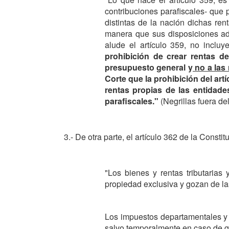
contribuciones parafiscales- que p
distintas de la nación dichas ren
manera que sus disposiciones adq
alude el artículo 359, no inclu
prohibición de crear rentas d
presupuesto general y
no a las 
Corte que la prohibición del art
rentas propias de las entidade
parafiscales."
(Negrillas fuera del
3.- De otra parte, el artículo 362 de la Consti
"Los bienes y rentas tributarias 
propiedad exclusiva y gozan de las
Los impuestos departamentales y m
salvo temporalmente en caso de gu