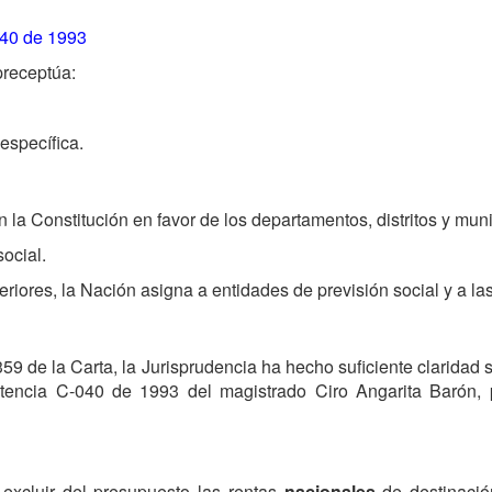
040 de 1993
 preceptúa:
específica.
n la Constitución en favor de los departamentos, distritos y muni
social.
eriores, la Nación asigna a entidades de previsión social y a la
 359 de la Carta, la Jurisprudencia ha hecho suficiente claridad
entencia C-040 de 1993 del magistrado Ciro Angarita Barón, p
 excluir del presupuesto las rentas
nacionales
de destinación