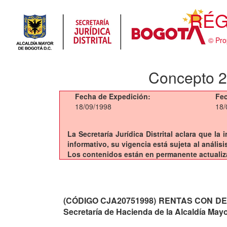
RÉG
© Pro
Concepto 20
Fecha de Expedición:
Fec
18/09/1998
18/
La Secretaría Jurídica Distrital aclara que l
informativo, su vigencia está sujeta al análi
Los contenidos están en permanente actualiz
(CÓDIGO CJA20751998)
RENTAS CON DEST
Secretaría de Hacienda de la Alcaldía May