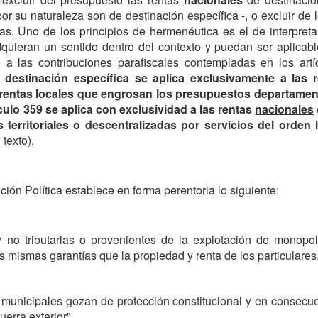
or su naturaleza son de destinación específica -, o excluir de l
tas. Uno de los principios de hermenéutica es el de interpre
uieran un sentido dentro del contexto y puedan ser aplicabl
ye a las contribuciones parafiscales contempladas en los ar
e destinación específica se aplica exclusivamente a las 
rentas locales
que engrosan los presupuestos departamen
ículo 359 se aplica con exclusividad a las rentas
nacionales
s territoriales o descentralizadas por servicios del orde
 texto).
tución Política establece en forma perentoria lo siguiente:
y no tributarias o provenientes de la explotación de monopol
 mismas garantías que la propiedad y renta de los particulares
unicipales gozan de protección constitucional y en consecuen
erra exterior".