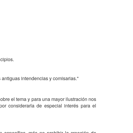
cipios.
s antiguas intendencias y comisarias."
 sobre el tema y para una mayor ilustración nos
or considerarla de especial interés para el
 específica, más no prohibir la creación de