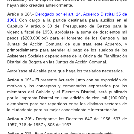
hayan sido creadas anteriormente.
Artículo 18º.-
Derogado por el art. 14, Acuerdo Distrital 35 de
1961
Con cargo a la partida destinada para auxilios en el
Capítulo V artículo 30 del Presupuesto de Gastos para la
vigencia fiscal de 1959, aprópiase la suma de doscientos mil
pesos ($200.000.oo) para el fomento de los Centros y las
Juntas de Acción Comunal de que trata este Acuerdo, y
primordialmente para atender al pago de los sueldos de los
Asistentes Sociales dependientes de la Oficina de Planificación
Distrital de Bogotá en las Juntas de Acción Comunal.
Autorízase al Alcalde para que haga los traslados necesarios.
Artículo 19º.-
El presente Acuerdo junto con su exposición de
motivos y los conceptos y comentarios expresados por los
miembros del Cabildo y el Ejecutivo Distrital, será publicado
por la Imprenta Distrital en una edición de cien mil (100.000)
ejemplares para ser repartidos entre los distintos sectores de
la ciudadanía para su mejor conocimiento e interpretación.
Artículo 20º.-
Deróganse los Decretos 647 de 1956, 637 de
1957, 718 de 1957 y 805 de 1957.
Artículo 21º.-
Este Acuerdo rige desde su promulgación.