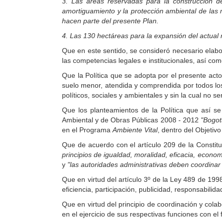
3. Las áreas reservadas para la construcción d
amortiguamiento y la protección ambiental de las 
hacen parte del presente Plan.
4. Las 130 hectáreas para la expansión del actual 
Que en este sentido, se consideró necesario elabo
las competencias legales e institucionales, así como
Que la Política que se adopta por el presente act
suelo menor, atendida y comprendida por todos los 
políticos, sociales y ambientales y sin la cual no se
Que los planteamientos de la Política que así s
Ambiental y de Obras Públicas 2008 - 2012
"Bogotá
en el Programa
Ambiente Vital
, dentro del Objetivo
Que de acuerdo con el artículo 209 de la Constituc
principios de igualdad, moralidad, eficacia, econom
y
"las
autoridades administrativas deben coordinar
Que en virtud del artículo 3º de la Ley 489 de 1998
eficiencia, participación, publicidad, responsabilid
Que en virtud del principio de coordinación y cola
en el ejercicio de sus respectivas funciones con el f