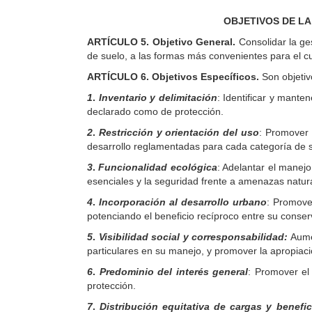
OBJETIVOS DE LA
ARTÍCULO 5. Objetivo General.
Consolidar la ges
de suelo, a las formas más convenientes para el c
ARTÍCULO 6. Objetivos Específicos.
Son objetivo
1
.
Inventario y delimitación
: Identificar y mante
declarado como de protección.
2
.
Restricción y orientación del uso
: Promover 
desarrollo reglamentadas para cada categoría de 
3
.
Funcionalidad ecológica
: Adelantar el manejo
esenciales y la seguridad frente a amenazas naturales
4
.
Incorporación al desarrollo urbano
: Promover
potenciando el beneficio recíproco entre su conser
5
.
Visibilidad social y corresponsabilidad:
Aumen
particulares en su manejo, y promover la apropiaci
6
.
Predominio del interés general
: Promover el
protección.
7
.
Distribución equitativa de cargas y benefic