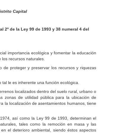
strito Capital
l 2º de la Ley 99 de 1993 y 38 numeral 4 del
cial importancia ecológica y fomentar la educación
e los recursos naturales.
o de proteger y preservar los recursos y riquezas
tal le es inherente una función ecológica.
errenos localizados dentro del suelo rural, urbano o
as zonas de utilidad pública para la ubicación de
ara la localización de asentamientos humanos, tiene
1974, así como la Ley 99 de 1993, determinan el
naturales, tales como la remoción en masa y las
en el deterioro ambiental, siendo éstos aspectos