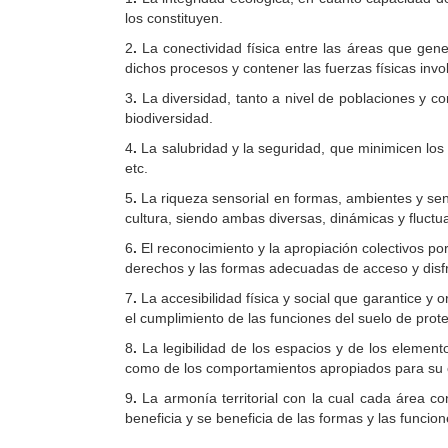
los constituyen.
2
.
La conectividad física entre las áreas que gen
dichos procesos y contener las fuerzas físicas inv
3
.
La diversidad, tanto a nivel de poblaciones y c
biodiversidad.
4
.
La salubridad y la seguridad, que minimicen los r
etc.
5
.
La riqueza sensorial en formas, ambientes y sens
cultura, siendo ambas diversas, dinámicas y fluctu
6
.
El reconocimiento y la apropiación colectivos por
derechos y las formas adecuadas de acceso y disfr
7
.
La accesibilidad física y social que garantice y 
el cumplimiento de las funciones del suelo de prote
8
.
La legibilidad de los espacios y de los elemento
como de los comportamientos apropiados para su c
9
.
La armonía territorial con la cual cada área co
beneficia y se beneficia de las formas y las funcion