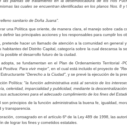
e las plantas de tratamiento en la desembocadura de los ríos Fuch
mismas las cuales se encuentran identificadas en los planos Nos. 8 y 
relleno sanitario de Doña Juana".
rar una Política que oriente, de manera clara, el manejo sobre cada 
 definir las principales acciones y los responsables para cumplir los ob
o, pretende hacer un llamado de atención a la comunidad en general y 
habitantes del Distrito Capital, categoría sobre la cual descansa la s
ría posible el desarrollo futuro de la ciudad.
e adopta, se fundamentan en el Plan de Ordenamiento Territorial -PO
 Positiva: Para vivir mejor"
, en el cual está incluido el proyecto de
"Re
 Estructurante "
Derecho a la Ciudad"
, y se prevé la ejecución de la pre
ión Política: "
la función administrativa está al servicio de los intere
ía, celeridad, imparcialidad y publicidad, mediante la descentralizació
 sus actuaciones para el adecuado cumplimiento de los fines del Estad
 son principios de la función administrativa la buena fe, igualdad, mora
ad y transparencia.
boración, consagrado en el artículo 6º de la Ley 489 de 1998, las auto
in de lograr los fines y cometidos estatales.