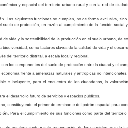
económica y espacial del territorio urbano-rural y con la red de ciud
ión.
Las siguientes funciones se cumplen, no de forma exclusiva, sino 
 suelo de protección, en razón al cumplimiento de la función social y e
d de vida y la sostenibilidad de la producción en el suelo urbano, de ex
a biodiversidad, como factores claves de la calidad de vida y el desarroll
 del territorio distrital, a escala local y regional.
o con los componentes del suelo de protección entre la ciudad y el cam
 la economía frente a amenazas naturales y antrópicas no intencionales.
le e incluyente, para el encuentro de los ciudadanos, la valoración
a el desarrollo futuro de servicios y espacios públicos.
bano, constituyendo el primer determinante del patrón espacial para co
ción.
Para el cumplimiento de sus funciones como parte del territorio d
e auto-mantenimiento y auto-regeneración de los ecosistemas y de las