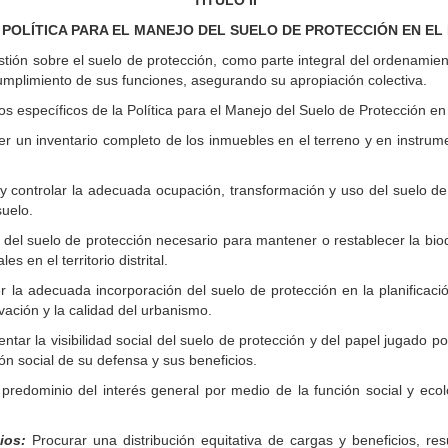
TÍTULO II
 POLÍTICA PARA EL MANEJO DEL SUELO DE PROTECCIÓN EN EL 
tión sobre el suelo de protección, como parte integral del ordenamiento 
umplimiento de sus funciones, asegurando su apropiación colectiva.
s específicos de la Política para el Manejo del Suelo de Protección en el
ner un inventario completo de los inmuebles en el terreno y en instrume
y controlar la adecuada ocupación, transformación y uso del suelo de 
suelo.
 del suelo de protección necesario para mantener o restablecer la biod
 en el territorio distrital.
 la adecuada incorporación del suelo de protección en la planificación
vación y la calidad del urbanismo.
tar la visibilidad social del suelo de protección y del papel jugado p
ón social de su defensa y sus beneficios.
 predominio del interés general por medio de la función social y eco
ios:
Procurar una distribución equitativa de cargas y beneficios, re