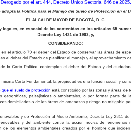
Derogado por el art. 444, Decreto Único Sectorial 646 de 2025.
e adopta la Política para el Manejo del Suelo de Protección en el Di
EL ALCALDE MAYOR DE BOGOTÁ, D. C.
 legales, en especial de las contenidas en los artículos 65 numera
Decreto Ley 1421 de 1993, y,
CONSIDERANDO:
 en el artículo 79 el deber del Estado de conservar las áreas de espe
ue es el deber del Estado de planificar el manejo y el aprovechamiento d
 de la Carta Política, contemplan el deber del Estado y del ciudadan
 misma Carta Fundamental, la propiedad es una función social, y como 
 que el suelo de protección
está constituido por las zonas y áreas de t
 geográficas, paisajísticas o ambientales, o por formar parte de l
blicos domiciliarios o de las áreas de amenazas y riesgo no mitigable p
enovables y de Protección al Medio Ambiente, Decreto Ley 2811 de 
renovables y del ambiente contra la acción nociva de fenómenos 
ión de los elementos ambientales creados por el hombre que inciden 