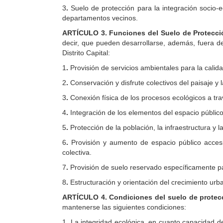
3
.
Suelo de protección para la integración socio-
departamentos vecinos.
ARTÍCULO 3. Funciones del Suelo de Protecc
decir, que pueden desarrollarse, además, fuera del
Distrito Capital:
1
.
Provisión de servicios ambientales para la calida
2
.
Conservación y disfrute colectivos del paisaje y l
3
.
Conexión física de los procesos ecológicos a través
4
.
Integración de los elementos del espacio públic
5
.
Protección de la población, la infraestructura y
6
.
Provisión y aumento de espacio público accesib
colectiva.
7
.
Provisión de suelo reservado específicamente par
8
.
Estructuración y orientación del crecimiento ur
ARTÍCULO 4. Condiciones del suelo de protec
mantenerse las siguientes condiciones:
1
.
La integridad ecológica, en cuanto capacidad d