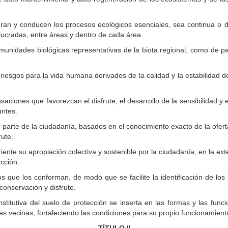
eran y conducen los procesos ecológicos esenciales, sea continua o d
olucradas, entre áreas y dentro de cada área.
omunidades biológicas representativas de la biota regional, como de p
iesgos para la vida humana derivados de la calidad y la estabilidad de: 
aciones que favorezcan el disfrute, el desarrollo de la sensibilidad y e
antes.
 parte de la ciudadanía, basados en el conocimiento exacto de la oferta,
ute.
oriente su apropiación colectiva y sostenible por la ciudadanía, en la e
cción.
s que los conforman, de modo que se facilite la identificación de los 
onservación y disfrute.
nstitutiva del suelo de protección se inserta en las formas y las funci
es vecinas, fortaleciendo las condiciones para su propio funcionamiento 