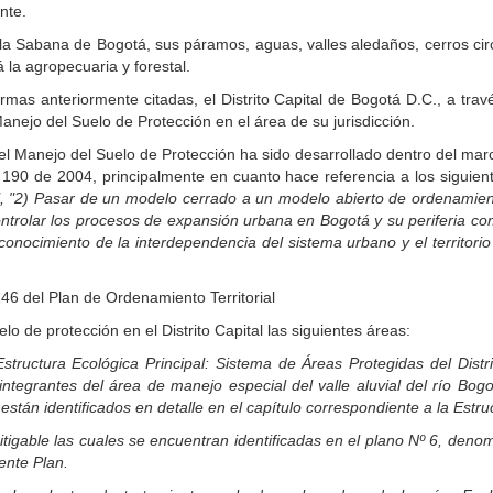
nte.
a la Sabana de Bogotá, sus páramos, aguas, valles aledaños, cerros c
á la agropecuaria y forestal.
mas anteriormente citadas, el Distrito Capital de Bogotá D.C., a trav
anejo del Suelo de Protección en el área de su jurisdicción.
el Manejo del Suelo de Protección ha sido desarrollado dentro del marc
al 190 de 2004, principalmente en cuanto hace referencia a los siguien
", "2) Pasar de un modelo cerrado a un modelo abierto de ordenamiento t
Controlar los procesos de expansión urbana en Bogotá y su periferia 
onocimiento de la interdependencia del sistema urbano y el territorio 
146 del Plan de Ordenamiento Territorial
lo de protección en el Distrito Capital las siguientes áreas:
tructura Ecológica Principal: Sistema de Áreas Protegidas del Distr
integrantes del área de manejo especial del valle aluvial del río Bo
están identificados en detalle en el capítulo correspondiente a la Estru
tigable las cuales se encuentran identificadas en el plano Nº 6, deno
ente Plan.