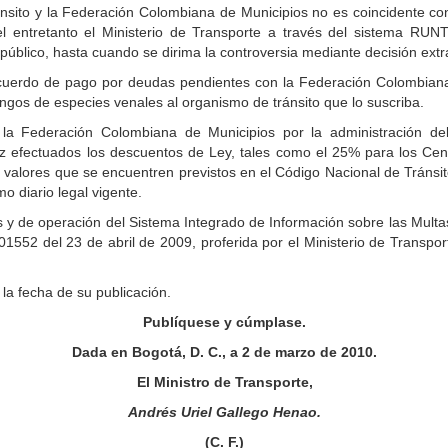
ánsito y la Federación Colombiana de Municipios no es coincidente co
 el entretanto el Ministerio de Transporte a través del sistema RUNT
úblico, hasta cuando se dirima la controversia mediante decisión extrajud
uerdo de pago por deudas pendientes con la Federación Colombiana 
angos de especies venales al organismo de tránsito que lo suscriba.
 la Federación Colombiana de Municipios por la administración de
z efectuados los descuentos de Ley, tales como el 25% para los Centr
os valores que se encuentren previstos en el Código Nacional de Tránsit
o diario legal vigente.
s y de operación del Sistema Integrado de Información sobre las Multa
1552 del 23 de abril de 2009, proferida por el Ministerio de Transpo
 la fecha de su publicación.
Publíquese y cúmplase.
Dada en Bogotá, D. C., a 2 de marzo de 2010.
El Ministro de Transporte,
Andrés Uriel Gallego Henao.
(C. F.)