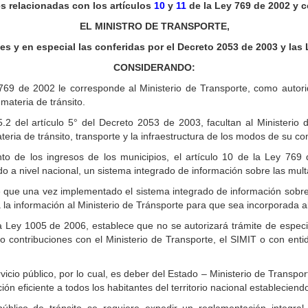
es relacionadas con los artículos
10
y
11
de la Ley 769 de 2002 y c
EL MINISTRO DE TRANSPORTE,
les y en especial las conferidas por el Decreto 2053 de 2003 y las
CONSIDERANDO:
69 de 2002 le corresponde al Ministerio de Transporte, como autoridad
 materia de tránsito.
.2 del artículo 5° del Decreto 2053 de 2003, facultan al Ministerio d
teria de tránsito, transporte y la infraestructura de los modos de su c
nto de los ingresos de los municipios, el artículo 10 de la Ley 76
 a nivel nacional, un sistema integrado de información sobre las multa
e que una vez implementado el sistema integrado de información sobre 
la información al Ministerio de Tránsporte para que sea incorporada a
 la Ley 1005 de 2006, establece que no se autorizará trámite de espec
 contribuciones con el Ministerio de Transporte, el SIMIT o con enti
cio público, por lo cual, es deber del Estado – Ministerio de Transpor
ón eficiente a todos los habitantes del territorio nacional estableciendo