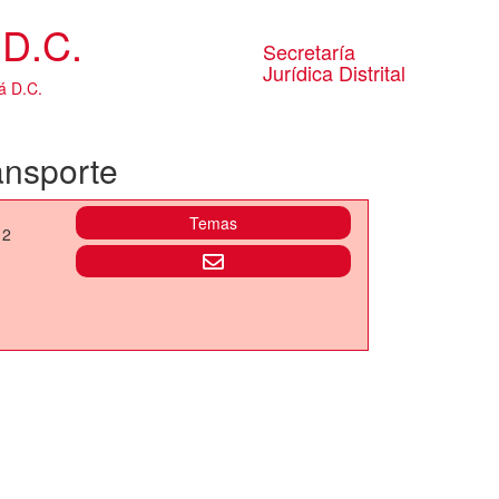
D.C.
Secretaría
Jurídica Distrital
á D.C.
ansporte
Temas
 2