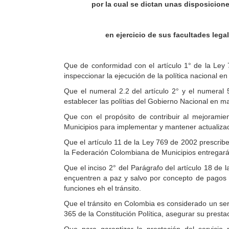
por la cual se dictan unas disposicion
en ejercicio de sus facultades lega
Que de conformidad con el artículo 1° de la Ley 7
inspeccionar la ejecución de la política nacional en
Que el numeral 2.2 del artículo 2° y el numeral 5
establecer las polítias del Gobierno Nacional en ma
Que con el propósito de contribuir al mejoramie
Municipios para implementar y mantener actualizado
Que el artículo 11 de la Ley 769 de 2002 prescrib
la Federación Colombiana de Municipios entregará 
Que el inciso 2° del Parágrafo del artículo 18 de
ençuentren a paz y salvo por concepto de pagos o
funciones eh el tránsito.
Que el tránsito en Colombia es considerado un servi
365 de la Constitución Política, asegurar su prestaci