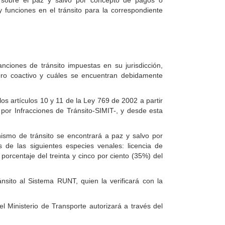
al sobre el paz y salvo por concepto de pagos o
 funciones en el tránsito para la correspondiente
ciones de tránsito impuestas en su jurisdicción,
bro coactivo y cuáles se encuentran debidamente
os artículos 10 y 11 de la Ley 769 de 2002 a partir
por Infracciones de Tránsito-SIMIT-, y desde esta
anismo de tránsito se encontrará a paz y salvo por
 de las siguientes especies venales: licencia de
 porcentaje del treinta y cinco por ciento (35%) del
nsito al Sistema RUNT, quien la verificará con la
 Ministerio de Transporte autorizará a través del