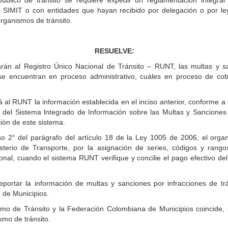
 público de tránsito se requiere expedir un reglamentación integr
el SIMIT o con entidades que hayan recibido por delegación o por ley
organismos de tránsito.
RESUELVE:
án al Registro Único Nacional de Tránsito – RUNT, las multas y san
se encuentran en proceso administrativo, cuáles en proceso de co
l RUNT la información establecida en el inciso anterior, conforme a l
 del Sistema lntegrado de Información sobre las Multas y Sanciones 
ión de este sistema.
iso 2° del parágrafo del artículo 18 de la Ley 1005 de 2006, el org
terio de Transporte, por la asignación de series, códigos y rangos
onal, cuando el sistema RUNT verifique y concilie el pago efectivo del
portar la información de multas y sanciones por infracciones de trá
 de Municipios.
mo de Tránsito y la Federación Colombiana de Municipios coincide, el
smo de tránsito.