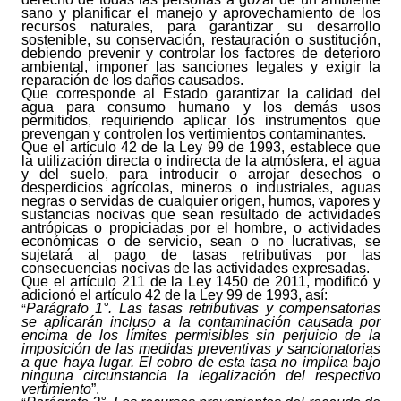
sano y planificar el manejo y aprovechamiento de los
recursos naturales, para garantizar su desarrollo
sostenible, su conservación, restauración o sustitución,
debiendo prevenir y controlar los factores de deterioro
ambiental, imponer las sanciones legales y exigir la
reparación de los daños causados.
Que corresponde al Estado garantizar la calidad del
agua para consumo humano y los demás usos
permitidos, requiriendo aplicar los instrumentos que
prevengan y controlen los vertimientos contaminantes.
Que el artículo 42 de la Ley 99 de 1993, establece que
la utilización directa o indirecta de la atmósfera, el agua
y del suelo, para introducir o arrojar desechos o
desperdicios agrícolas, mineros o industriales, aguas
negras o servidas de cualquier origen, humos, vapores y
sustancias nocivas que sean resultado de actividades
antrópicas o propiciadas por el hombre, o actividades
económicas o de servicio, sean o no lucrativas, se
sujetará al pago de tasas retributivas por las
consecuencias nocivas de las actividades expresadas.
Que el artículo 211 de la Ley 1450 de 2011, modificó y
adicionó el artículo 42 de la Ley 99 de 1993, así:
“
Parágrafo 1°. Las tasas retributivas y compensatorias
se aplicarán incluso a la contaminación causada por
encima de los límites permisibles sin perjuicio de la
imposición de las medidas preventivas y sancionatorias
a que haya lugar. El cobro de esta tasa no implica bajo
ninguna circunstancia la legalización del respectivo
vertimiento
”.