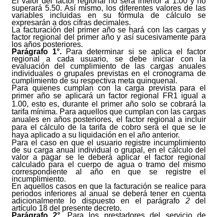
El valor del factor regional no será inferior a 1.00 y no
superará 5.50. Así mismo, los diferentes valores de las
variables incluidas en su fórmula de cálculo se
expresarán a dos cifras decimales.
La facturación del primer año se hará con las cargas y
factor regional del primer año y así sucesivamente para
los años posteriores.
Parágrafo 1°.
Para determinar si se aplica el factor
regional a cada usuario, se debe iniciar con la
evaluación del cumplimiento de las cargas anuales
individuales o grupales previstas en el cronograma de
cumplimiento de su respectiva meta quinquenal.
Para quienes cumplan con la carga prevista para el
primer año se aplicará un factor regional FR
1
igual a
1.00, esto es, durante el primer año solo se cobrará la
tarifa mínima. Para aquellos que cumplan con las cargas
anuales en años posteriores, el factor regional a incluir
para el cálculo de la tarifa de cobro será el que se le
haya aplicado a su liquidación en el año anterior.
Para el caso en que el usuario registre incumplimiento
de su carga anual individual o grupal, en el cálculo del
valor a pagar se le deberá aplicar el factor regional
calculado para el cuerpo de agua o tramo del mismo
correspondiente al año en que se registre el
incumplimiento.
En aquellos casos en que la facturación se realice para
periodos inferiores al anual se deberá tener en cuenta
adicionalmente lo dispuesto en el parágrafo
2
del
artículo 18 del presente decreto.
Parágrafo 2°.
Para los prestadores del servicio de