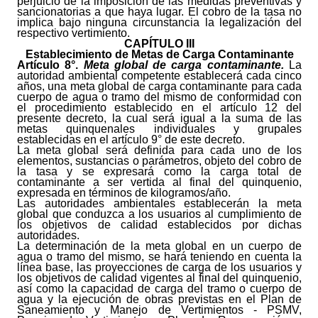
perjuicio de la imposición de las medidas preventivas y
sancionatorias a que haya lugar. El cobro de la tasa no
implica bajo ninguna circunstancia la legalización del
respectivo vertimiento.
CAPÍTULO III
Establecimiento de Metas de Carga Contaminante
Artículo
8°.
Meta global de carga contaminante.
La
autoridad ambiental competente establecerá cada cinco
años, una meta global de carga contaminante para cada
cuerpo de agua o tramo del mismo de conformidad con
el procedimiento establecido en el artículo 12 del
presente decreto, la cual será igual a la suma de las
metas quinquenales individuales y grupales
establecidas en el artículo 9° de este decreto.
La meta global será definida para cada uno de los
elementos, sustancias o parámetros, objeto del cobro de
la tasa y se expresará como la carga total de
contaminante a ser vertida al final del quinquenio,
expresada en términos de kilogramos/año.
Las autoridades ambientales establecerán la meta
global que conduzca a los usuarios al cumplimiento de
los objetivos de calidad establecidos por dichas
autoridades.
La determinación de la meta global en un cuerpo de
agua o tramo del mismo, se hará teniendo en cuenta la
línea base, las proyecciones de carga de los usuarios y
los objetivos de calidad vigentes al final del quinquenio,
así como la capacidad de carga del tramo o cuerpo de
agua y la ejecución de obras previstas en el Plan de
Saneamiento y Manejo de Vertimientos - PSMV,