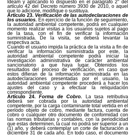
Ideam y aplicando lo dispuesto en el parágrafo 2° del
artículo 42 del Decreto número 3930 de 2010, o aquel
que lo adicione, modifique o sustituya.
Artículo
23.
Verificación de las autodeclaraciones de
los usuarios.
En ejercicio de la función de seguimiento,
la autoridad ambiental competente, podrá en cualquier
momento realizar visitas a los usuarios sujetos al pago
de la tasa, con el fin de verificar la información
suministrada. De la visita, se deberá levantar la
respectiva acta.
Cuando el usuario impida la práctica de la visita a fin de
verificar la información suministrada por este, la
autoridad ambiental competente podrá iniciar la
investigación administrativa de carácter ambiental
sancionatorio a que haya lugar. Obtenidos los
resultados del proceso de verificación, en caso que
estos difieran de la información suministrada en las
autodeclaraciones presentadas por el usuario, la
autoridad ambiental competente procederá a hacer los
ajustes del caso y a efectuar la reliquidación
correspondiente.
Artículo
24.
Forma de Cobro.
La tasa retributiva
deberá ser cobrada por la autoridad ambiental
competente, por la carga contaminante total vertida en el
período objeto de cobro, mediante factura, cuenta de
cobro o cualquier otro documento de conformidad con
las normas tributarias y contables, con la periodicidad
que estas determinen, la cual no podrá ser superior a un
(1) año, y deberá contemplar un corte de facturación a
diciembre 31 de cada año. En todo caso, el documento