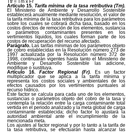
Ttr = Tm x Fr
Artículo
15.
Tarifa mínima de la tasa retributiva (Tm).
El Ministerio de Ambiente y Desarrollo Sostenible
establecerá anualmente mediante resolución, el valor de
la tarifa mínima de la tasa retributiva para los parámetros
sobre los cuales se cobrará dicha tasa, basado en los
costos directos de remoción de los elementos, sustancia
o parámetros contaminantes presentes en los
vertimientos líquidos, los cuales forman parte de los
costos de recuperación del recurso afectado.
Parágrafo.
Las tarifas mínimas de los parámetros objeto
de cobro establecidas en la Resolución número 273 de
1997 actualizada por la Resolución número 372 de
1998, continuarán vigentes hasta tanto el Ministerio de
Ambiente y Desarrollo Sostenible las adicione,
modifique o sustituya.
Artículo
16.
Factor Regional (Fr).
Es un factor
multiplicador que se aplica a la tarifa mínima y
representa los costos sociales y ambientales de los
efectos causados por los vertimientos puntuales al
recurso hídrico.
Este factor se calcula para cada uno de los elementos,
sustancias o parámetros objeto del cobro de la tasa y
contempla la relación entre la carga contaminante total
vertida en el periodo analizado y la meta global de carga
contaminante establecida; dicho factor lo ajustará la
autoridad ambiental ante el incumplimiento de la
mencionada meta.
Los ajustes al factor regional y por lo tanto a la tarifa de
la tasa retributiva, se efectuarán hasta alcanzar las