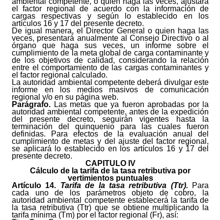
ambiental competente, o quien haga las veces, ajustará
el factor regional de acuerdo con la información de
cargas respectivas y según lo establecido en los
artículos 16 y 17 del presente decreto.
De igual manera, el Director General o quien haga las
veces, presentará anualmente al Consejo Directivo o al
órgano que haga sus veces, un informe sobre el
cumplimiento de la meta global de carga contaminante y
de los objetivos de calidad, considerando la relación
entre el comportamiento de las cargas contaminantes y
el factor regional calculado.
La autoridad ambiental competente deberá divulgar este
informe en los medios masivos de comunicación
regional y/o en su página web.
Parágrafo.
Las metas que ya fueron aprobadas por la
autoridad ambiental competente, antes de la expedición
del presente decreto, seguirán vigentes hasta la
terminación del quinquenio para las cuales fueron
definidas. Para efectos de la evaluación anual del
cumplimiento de metas y del ajuste del factor regional,
se aplicará lo establecido en los artículos 16 y 17 del
presente decreto.
CAPITULO IV
Cálculo de la tarifa de la tasa retributiva por
vertimientos puntuales
Artículo
14.
Tarifa de la tasa retributiva (Ttr).
Para
cada uno de los parámetros objeto de cobro, la
autoridad ambiental competente establecerá la tarifa de
la tasa retributiva (Ttr) que se obtiene multiplicando la
tarifa mínima (Tm) por el factor regional (Fr), así: