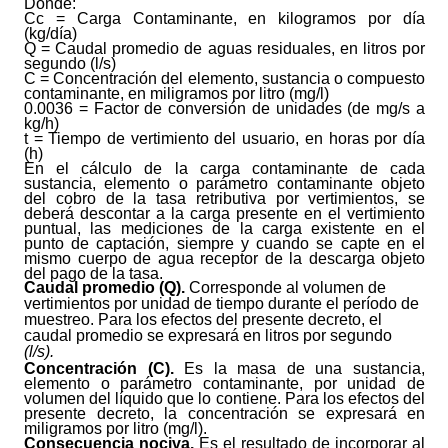
Donde:
Cc = Carga Contaminante, en kilogramos por día
(kg/día)
Q = Caudal promedio de aguas residuales, en litros por
segundo (l/s)
C = Concentración del elemento, sustancia o compuesto
contaminante, en mili­gramos por litro (mg/l)
0.0036 = Factor de conversión de unidades (de mg/s a
kg/h)
t = Tiempo de vertimiento del usuario, en horas por día
(h)
En el cálculo de la carga contaminante de cada
sustancia, elemento o parámetro contaminante objeto
del cobro de la tasa retributiva por vertimientos, se
deberá descontar a la carga presente en el vertimiento
puntual, las mediciones de la carga existente en el
punto de captación, siempre y cuando se capte en el
mismo cuerpo de agua receptor de la descarga objeto
del pago de la tasa.
Caudal promedio (Q).
Corresponde al volumen de
vertimientos por unidad de tiempo durante el período de
muestreo. Para los efectos del presente decreto, el
caudal promedio se expresará en litros por segundo
(l/s).
Concentración (C).
Es la masa de una sustancia,
elemento o parámetro contaminante, por unidad de
volumen del líquido que lo contiene. Para los efectos del
presente decreto, la concentración se expresará en
miligramos por litro (mg/l).
Consecuencia nociva.
Es el resultado de incorporar al