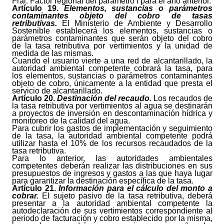
Frai: Factor regional del parámetro i para el año anterior.
Artículo
19.
Elementos, sustancias o parámetros
contaminantes objeto del cobro de tasas
retributivas.
El Ministerio de Ambiente y Desarrollo
Sostenible establecerá los elementos, sustancias o
parámetros contaminantes que serán objeto del cobro
de la tasa retributiva por vertimientos y la unidad de
medida de las mismas.
Cuando el usuario vierte a una red de alcantarillado, la
autoridad ambiental competente cobrará la tasa, para
los elementos, sustancias o parámetros contaminantes
objeto de cobro, únicamente a la entidad que presta el
servicio de alcantarillado.
Artículo
20.
Destinación del recaudo.
Los recaudos de
la tasa retributiva por vertimientos al agua se destinarán
a proyectos de inversión en descontaminación hídrica y
monitoreo de la calidad del agua.
Para cubrir los gastos de implementación y seguimiento
de la tasa, la autoridad ambiental competente podrá
utilizar hasta el 10% de los recursos recaudados de la
tasa retributiva.
Para lo anterior, las autoridades ambientales
competentes deberán realizar las distribuciones en sus
presupuestos de ingresos y gastos a las que haya lugar
para garantizar la destinación específica de la tasa.
Artículo
21.
Información para el cálculo del monto a
cobrar.
El sujeto pasivo de la tasa retributiva, deberá
presentar a la autoridad ambiental competente la
autodeclaración de sus vertimientos correspondiente al
periodo de facturación y cobro establecido por la misma,