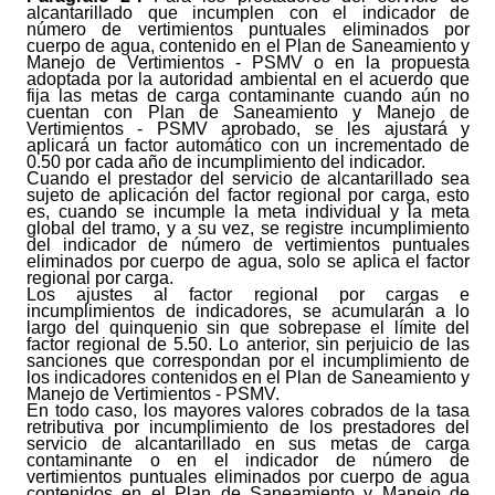
alcantarillado que incumplen con el indicador de
número de vertimientos puntuales eliminados por
cuerpo de agua, contenido en el Plan de Saneamiento y
Manejo de Vertimientos - PSMV o en la propuesta
adoptada por la autoridad ambiental en el acuerdo que
fija las metas de carga contaminante cuando aún no
cuentan con Plan de Saneamiento y Manejo de
Vertimientos - PSMV aprobado, se les ajustará y
aplicará un factor automático con un incrementado de
0.50 por cada año de incumplimiento del indicador.
Cuando el prestador del servicio de alcantarillado sea
sujeto de aplicación del factor regional por carga, esto
es, cuando se incumple la meta individual y la meta
global del tramo, y a su vez, se registre incumplimiento
del indicador de número de vertimientos puntuales
eliminados por cuerpo de agua, solo se aplica el factor
regional por carga.
Los ajustes al factor regional por cargas e
incumplimientos de indicadores, se acumularán a lo
largo del quinquenio sin que sobrepase el límite del
factor regional de 5.50. Lo anterior, sin perjuicio de las
sanciones que correspondan por el incumplimiento de
los indicadores contenidos en el Plan de Saneamiento y
Manejo de Vertimientos - PSMV.
En todo caso, los mayores valores cobrados de la tasa
retributiva por incumplimiento de los prestadores del
servicio de alcantarillado en sus metas de carga
contaminante o en el indicador de número de
vertimientos puntuales eliminados por cuerpo de agua
contenidos en el Plan de Saneamiento y Manejo de