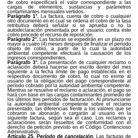
de cobro especificará el valor correspondiente a las
cargas de elementos, sustancias y parámetros
contaminantes mensuales vertidos.
Parágrafo
1°.
La factura, cuenta de cobro o cualquier
otro documento en el cual se ordena el cobro de la tasa
retributiva deberá señalar si se aprueba o no la
autodeclaración presentada por el usuario; contra este
cobro procede el recurso de reposición.
Parágrafo 2°.
Las facturas se expedirán en un plazo no
mayor a cuatro (4) meses después de finalizar el período
objeto de cobro, a partir de lo cual la autoridad
ambiental competente efectuará la causación de los
ingresos correspondientes.
Parágrafo 3°.
La presentación de cualquier reclamo o
aclaración deberá hacerse por escrito dentro del mes
siguiente a la fecha límite de pago establecida en el
respectivo documento de cobro, lo cual no exime al
usuario de la obligación del pago correspondiente al
período cobrado por la autoridad ambiental competente.
Mientras se resuelve el reclamo o aclaración, el pago se
hará con base en las cargas contaminantes promedio de
los últimos tres períodos de facturación. Al pronunciarse
la autoridad ambiental competente sobre el reclamo
presen­tado, las diferencias frente a los valores que se
cobraron se abonarán o cargarán al usuario en la
siguiente factura, según sea el caso. Los reclamos y
aclaraciones serán resueltos de conformidad con el
derecho de petición previsto en el Código Contencioso
Administrativo.
Artículo
25.
Período de cancelación.
Las facturas de