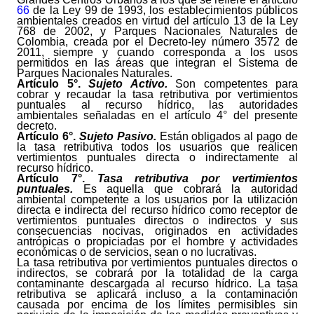
66
de la Ley 99 de 1993, los establecimientos públicos
ambientales creados en virtud del artículo 13 de la Ley
768 de 2002, y Parques Nacionales Naturales de
Colombia, creada por el Decreto-ley número 3572 de
2011, siempre y cuando corresponda a los usos
permitidos en las áreas que integran el Sistema de
Parques Nacionales Naturales.
Artículo
5°.
Sujeto Activo.
Son competentes para
cobrar y recaudar la tasa retributiva por vertimientos
puntuales al recurso hídrico, las autoridades
ambientales señaladas en el artículo 4° del presente
decreto.
Artículo
6°.
Sujeto Pasivo.
Están obligados al pago de
la tasa retributiva todos los usuarios que realicen
vertimientos puntuales directa o indirectamente al
recurso hídrico.
Artículo
7°.
Tasa retributiva por vertimientos
puntuales.
Es aquella que cobrará la autoridad
ambiental competente a los usuarios por la utilización
directa e indirecta del recurso hídrico como receptor de
vertimientos puntuales directos o indirectos y sus
consecuencias nocivas, originados en actividades
antrópicas o propiciadas por el hombre y actividades
económicas o de servicios, sean o no lucrativas.
La tasa retributiva por vertimientos puntuales directos o
indirectos, se cobrará por la totalidad de la carga
contaminante descargada al recurso hídrico. La tasa
retributiva se aplicará incluso a la contaminación
causada por encima de los límites permisibles sin