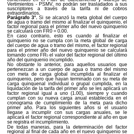
Vertimientos - PSMV, no podrán ser trasladados a sus
suscriptores a través de la tarifa ni de cobros
extraordinarios.
Parágrafo 3°.
Si se alcanzó la meta global del cuerpo
de agua o tramo del mismo al finalizar el quinquenio, el
factor regional para el primer año del nuevo quinquenio
se calculará con FR
0
= 0.00.
En caso contrario, esto es cuando al finalizar el
quinquenio no se cumpla con la meta global de carga
del cuerpo de agua o tramo del mismo, el factor regional
para el primer año del nuevo quinquenio se calculará
tomando como FR
el valor del factor regional del último
0
año del quinquenio incumplido.
No obstante lo anterior, para aquellos usuarios que
pertenezcan a un cuerpo de agua o tramo del mismo
con meta de carga global incumplida al finalizar el
quinquenio, pero que hayan terminado con su meta de
carga quinquenal individual o grupal cumplida, en la
liquidación de la tarifa del primer año se les aplicará un
factor regional igual a uno (1.00), siempre y cuando
cumplan con su nueva carga anual establecida en el
cronograma de cumplimiento de la meta para dicho
primer año. Para los siguientes años si el usuario
llegase a incumplir con sus cargas anuales, se le
aplicará el factor regional correspondiente al año en que
se registra el incumplimiento.
De todas maneras, para la determinación del factor
regional al final de cada año en el nuevo quinquenio se