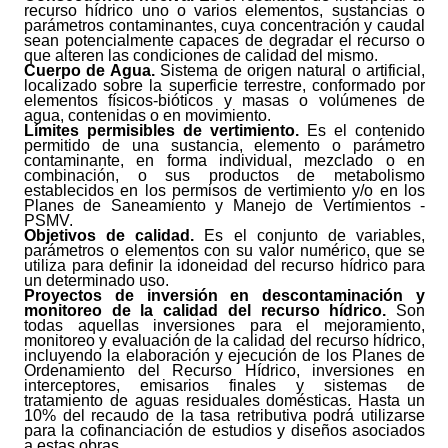
recurso hídrico uno o varios elementos, sustancias o
parámetros contaminantes, cuya concentración y caudal
sean potencialmente capaces de degradar el recurso o
que alteren las condiciones de calidad del mismo.
Cuerpo de Agua.
Sistema de origen natural o artificial,
localizado sobre la superficie terrestre, conformado por
elementos físicos-bióticos y masas o volúmenes de
agua, contenidas o en movimiento.
Límites permisibles de vertimiento.
Es el contenido
permitido de una sustancia, elemento o parámetro
contaminante, en forma individual, mezclado o en
combinación, o sus productos de metabolismo
establecidos en los permisos de vertimiento y/o en los
Planes de Saneamiento y Manejo de Vertimientos -
PSMV.
Objetivos de calidad.
Es el conjunto de variables,
parámetros o elementos con su valor numérico, que se
utiliza para definir la idoneidad del recurso hídrico para
un determinado uso.
Proyectos de inversión en descontaminación y
monitoreo de la calidad del recurso hídrico.
Son
todas aquellas inversiones para el mejoramiento,
monitoreo y evaluación de la calidad del recurso hídrico,
incluyendo la elaboración y ejecución de los Planes de
Ordenamiento del Recurso Hídrico, inversiones en
interceptores, emisarios finales y sistemas de
tratamiento de aguas residuales domésticas. Hasta un
10% del recaudo de la tasa retributiva podrá utilizarse
para la cofinanciación de estudios y diseños asociados
a estas obras.