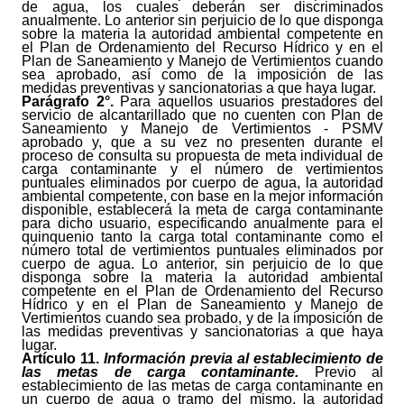
de agua, los cuales deberán ser discriminados
anualmente. Lo anterior sin perjuicio de lo que disponga
sobre la materia la autoridad ambiental competente en
el Plan de Ordenamiento del Recurso Hídrico y en el
Plan de Saneamiento y Manejo de Vertimientos cuando
sea aprobado, así como de la imposición de las
medidas preventivas y sancionatorias a que haya lugar.
Parágrafo 2°.
Para aquellos usuarios prestadores del
servicio de alcantarillado que no cuenten con Plan de
Saneamiento y Manejo de Vertimientos - PSMV
aprobado y, que a su vez no presenten durante el
proceso de consulta su propuesta de meta individual de
carga contaminante y el número de vertimientos
puntuales eliminados por cuerpo de agua, la autoridad
ambiental competente, con base en la mejor información
disponible, establecerá la meta de carga contaminante
para dicho usuario, especificando anualmente para el
quin­quenio tanto la carga total contaminante como el
número total de vertimientos puntuales eliminados por
cuerpo de agua. Lo anterior, sin perjuicio de lo que
disponga sobre la materia la autoridad ambiental
competente en el Plan de Ordenamiento del Recurso
Hídrico y en el Plan de Saneamiento y Manejo de
Vertimientos cuando sea probado, y de la imposición de
las medidas preventivas y sancionatorias a que haya
lugar.
Artículo
11.
Información previa al establecimiento de
las metas de carga contaminante.
Previo al
establecimiento de las metas de carga contaminante en
un cuerpo de agua o tramo del mismo, la autoridad