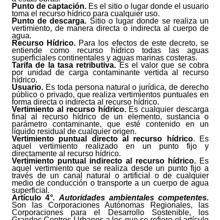
Punto de captación.
Es el sitio o lugar donde el usuario
toma el recurso hídrico para cualquier uso.
Punto de descarga.
Sitio o lugar donde se realiza un
vertimiento, de manera directa o indirecta al cuerpo de
agua.
Recurso Hídrico.
Para los efectos de este decreto, se
entiende como recurso hídrico todas las aguas
superficiales continentales y aguas marinas costeras.
Tarifa de la tasa retributiva.
Es el valor que se cobra
por unidad de carga contaminante vertida al recurso
hídrico.
Usuario.
Es toda persona natural o jurídica, de derecho
público o privado, que realiza vertimientos puntuales en
forma directa o indirecta al recurso hídrico.
Vertimiento al recurso hídrico.
Es cualquier descarga
final al recurso hídrico de un elemento, sustancia o
parámetro contaminante, que esté contenido en un
líquido residual de cualquier origen.
Vertimiento puntual directo al recurso hídrico
. Es
aquel vertimiento realizado en un punto fijo y
directamente al recurso hídrico.
Vertimiento puntual indirecto al recurso hídrico.
Es
aquel vertimiento que se realiza desde un punto fijo a
través de un canal natural o artificial o de cualquier
medio de conducción o transporte a un cuerpo de agua
superficial.
Artículo
4
°
.
Autoridades ambientales competentes.
Son las Corporaciones Autónomas Regionales, las
Corporaciones para el Desarrollo Sostenible, los
Grandes Centros Urbanos a los que se refiere el artículo