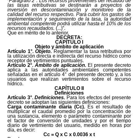
“
Parágrafo 2°. Los recursos provenientes del recaudo de
las tasas retributivas se destinarán a proyectos de
inversión en descontaminación y monitoreo de la
calidad del recurso respectivo. Para cubrir los gastos de
implementación y seguimiento de la tasa, la autoridad
ambiental competente podrá utilizar hasta el 10% de los
recursos recaudados.
(...)”.
Que en mérito de lo anterior,
DECRETA:
CAPÍTULO I
Objeto y ámbito de aplicación
Artículo
1°.
Objeto.
Reglamentar la tasa retributiva por
la utilización directa e indirecta del recurso hídrico como
receptor de vertimientos puntuales.
Artículo
2°.
Ámbito de aplicación.
El presente decreto
aplica a las autoridades ambientales competentes
señaladas en el artículo 4° del presente decreto y, a los
usuarios que realizan vertimientos sobre el recurso
hídrico.
CAPÍTULO II
Definiciones
Artículo
3°.
Definiciones.
Para los efectos del presente
decreto se adoptan las siguientes definiciones:
Carga contaminante diaria (Cc).
Es el resultado de
multiplicar el caudal promedio por la concentración de
una sustancia, elemento o parámetro contaminante por
el factor de conversión de unidades y por el tiempo
diario de vertimiento del usuario, medido en horas por
día, es decir:
Cc = Q x C x 0.0036 x t