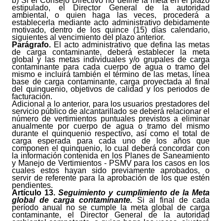
b) Si el Consejo Directivo no define la meta en el plazo
estipulado, el Director General de la autoridad
ambiental, o quien haga las veces, procederá a
establecerla mediante acto administrativo debidamente
motivado, dentro de los quince (15) días calendario,
siguientes al vencimiento del plazo anterior.
Parágrafo.
El acto administrativo que defina las metas
de carga contaminante, deberá establecer la meta
global y las metas individuales y/o grupales de carga
contaminante para cada cuerpo de agua o tramo del
mismo e incluirá también el término de las metas, línea
base de carga contaminante, carga proyectada al final
del quinquenio, objetivos de calidad y los periodos de
facturación.
Adicional a lo anterior, para los usuarios prestadores del
servicio público de alcantarillado se deberá relacionar el
número de vertimientos puntuales previstos a eliminar
anualmente por cuerpo de agua o tramo del mismo
durante el quinquenio respectivo, así como el total de
carga esperada para cada uno de los años que
componen el quinquenio, lo cual deberá concordar con
la información contenida en los Planes de Saneamiento
y Manejo de Vertimientos - PSMV para los casos en los
cuales estos hayan sido previamente aprobados, o
servir de referente para la aprobación de los que estén
pendientes.
Artículo
13.
Seguimiento y cumplimiento de la Meta
global de carga contaminante.
Si al final de cada
período anual no se cumple la meta global de carga
contaminante, el Director General de la autoridad