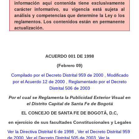
información aquí contenida tiene exclusivamente
carácter informativo, su vigencia está sujeta al
análisis y competencias que determine la Ley o los
reglamentos. Los contenidos están en permanente
actualización.
ACUERDO 001 DE 1998
(Febrero 09)
Compilado por el Decreto Distrital 959 de 2000
,
Modificado
por el Acuerdo 12 de 2000
,
Reglamentado por el Decreto
Distrital 506 de 2003
Por el cual se Reglamenta la Publicidad Exterior Visual en
el Distrito Capital de Santa Fe de Bogotá
EL CONCEJO DE SANTA FE DE BOGOTÁ, D.C,
en ejercicio de sus facultades Constitucionales y Legales
Ver la Directiva Distrital 6 de 1998
,
Ver el Decreto Distrital 959
de 2000
,
Ver el Decreto Distrital 505 de 2003
,
Ver la