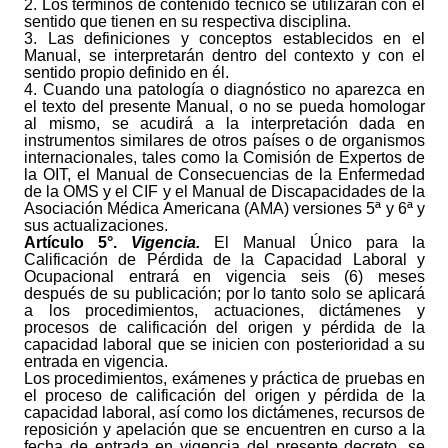
2. Los términos de contenido técnico se utilizarán con el
sentido que tienen en su res­pectiva disciplina.
3. Las definiciones y conceptos establecidos en el
Manual, se interpretarán dentro del contexto y con el
sentido propio definido en él.
4. Cuando una patología o diagnóstico no aparezca en
el texto del presente Manual, o no se pueda homologar
al mismo, se acudirá a la interpretación dada en
instrumentos similares de otros países o de organismos
internacionales, tales como la Comisión de Expertos de
la OIT, el Manual de Consecuencias de la Enfermedad
de la OMS y el CIF y el Manual de Discapacidades de la
Asociación Médica Americana (AMA) versiones 5ª y 6ª y
sus actualizaciones.
Artículo 5°.
Vigencia.
El Manual Único para la
Calificación de Pérdida de la Capacidad Laboral y
Ocupacional entrará en vigencia seis (6) meses
después de su publicación; por lo tanto solo se aplicará
a los procedimientos, actuaciones, dictámenes y
procesos de calificación del origen y pérdida de la
capacidad laboral que se inicien con posterioridad a su
entrada en vigencia.
Los procedimientos, exámenes y práctica de pruebas en
el proceso de calificación del origen y pérdida de la
capacidad laboral, así como los dictámenes, recursos de
reposición y apelación que se encuentren en curso a la
fecha de entrada en vigencia del presente decreto, se