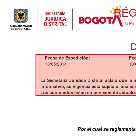
RÉG
© Pro
D
Fecha de Expedición:
Fec
13/05/2014
13/
La Secretaría Jurídica Distrital aclara que l
informativo, su vigencia está sujeta al análi
Los contenidos están en permanente actualiz
Por el cual se reglamenta 