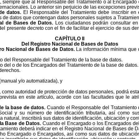
o, siempre que al Responsable del Tratamiento o al Encargado de
rnacionales. Lo anterior sin perjuicio de las excepciones previs
de datos.
El Responsable del Tratamiento debe inscribir en
 de datos que contengan datos personales sujetos a Tratamien
al de Bases de Datos.
Los ciudadanos podrán consultar en 
l presente decreto con el fin de facilitar el ejercicio de sus der
CAPÍTULO II
Del Registro Nacional de Bases de Datos
ro Nacional de Bases de Datos.
La infor­mación mínima que
cto del Responsable del Tratamiento de la base de datos.
cto del o de los Encargados del Tratamiento de la base de datos.
 derechos.
(manual y/o automatizada), y
, como autoridad de protección de datos personales, podrá est
revista en este artículo, acorde con las facultades que le at
e la base de datos.
Cuando el Responsable del Tratamiento d
cial y su número de identificación tributaria, así como su
atural, inscribirá sus datos de identificación, ubicación y con
la Base de Datos.
Cuando el Encargado o los Encargados del
atamiento deberá indicar en el Registro Nacional de Bases de 
 dicho Encargado o Encargados, así como sus datos de ubicació