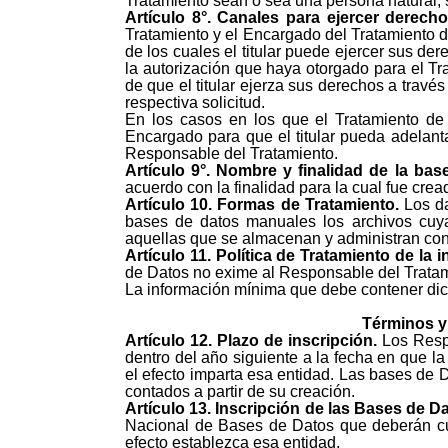
Tratamiento sean o sea una persona natural, se
Artículo
8°.
Canales para ejercer derecho
Tratamiento y el Encargado del Tratamiento de
de los cuales el titular puede ejercer sus der
la autorización que haya otorgado para el Tr
de que el titular ejerza sus derechos a travé
respectiva solicitud.
En los casos en los que el Tratamiento de 
Encargado para que el titular pueda adelantar
Responsable del Tratamiento.
Artículo
9°.
Nombre y finalidad de la bas
acuerdo con la finalidad para la cual fue crea
Artículo
10.
Formas de Tratamiento.
Los d
bases de datos manuales los archivos cuy
aquellas que se almacenan y administran con
Artículo
11.
Política de Tratamiento de la 
de Datos no exime al Responsable del Tratami
La información mínima que debe contener dicha
Términos y
Artículo
12.
Plazo de inscripción.
Los Resp
dentro del año siguiente a la fecha en que la
el efecto imparta esa entidad. Las bases de D
contados a partir de su creación.
Artículo
13.
Inscripción de las Bases de Da
Nacional de Bases de Datos que deberán cum
efecto establezca esa entidad.