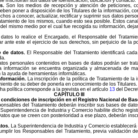
 inscribirán sus datos de identificación, ubicación y contacto.
s.
Son los medios de recepción y atención de peticiones, c
ben poner a disposición de los Titulares de la información, co
echos a conocer, actualizar, rectificar y suprimir sus datos pe
atamiento de los mismos, cuando esto sea posible. Estos canal
s del mismo medio por el cual fue recogida su información, deja
datos lo realice el Encargado, el Responsable del Tratamient
 ante este el ejercicio de sus derechos, sin perjuicio de la p
e de datos.
El Responsable del Tratamiento identificará cad
da.
atos personales contenidos en bases de datos podrán ser tr
a información se encuentra organizada y almacenada de man
 la ayuda de herramientas informáticas.
información.
La inscripción de la política de Tratamiento de l
ento de su deber de ponerla en conocimiento de los Titulares.
 política corresponde a la prevista en el artículo
13
del Decre
CAPÍTULO III
 condiciones de inscripción en el Registro Nacional de Ba
onsables del Tratamiento deberán inscribir sus bases de dato
 Superintendencia de Industria y Comercio habilite dicho regis
atos que se creen con posterioridad a ese plazo, deberán inscr
tos.
La Superintendencia de Industria y Comercio establecerá e
plir los Responsables del Tratamiento, previa validación de 