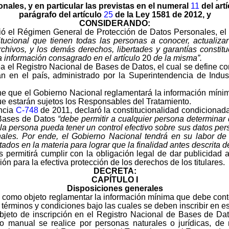
nales, y en particular las previstas en el numeral
11
del artí
parágrafo del artículo
25
de la Ley 1581 de 2012, y
CONSIDERANDO:
ó el Régimen General de Protección de Datos Personales, el cu
itucional que tienen todas las personas a conocer, actualizar
hivos, y los demás derechos, libertades y garantías constituc
la información consagrado en el artículo
20
de la misma”.
 el Registro Nacional de Bases de Datos, el cual se define com
n en el país, administrado por la Superintendencia de Indust
one que el Gobierno Nacional reglamentará la información mínim
que estarán sujetos los Responsables del Tratamiento.
encia
C-748
de 2011, declaró la constitucionalidad condicionada
e Bases de Datos
“debe permitir a cualquier persona determinar
la persona pueda tener un control efectivo sobre sus datos per
les. Por ende, el Gobierno Nacional tendrá en su labor de 
tados en la materia para lograr que la finalidad antes descrita d
permitirá cumplir con la obligación legal de dar publicidad a
ón para la efectiva protección de los derechos de los titulares.
DECRETA:
CAPÍTULO I
Disposiciones generales
e como objeto reglamentar la información mínima que debe con
términos y condiciones bajo las cuales se deben inscribir en e
bjeto de inscripción en el Registro Nacional de Bases de Da
manual se realice por personas naturales o jurídicas, de na