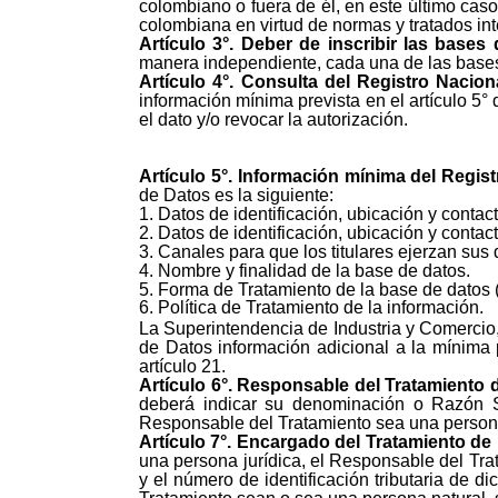
colombiano o fuera de él, en este último cas
colombiana en virtud de normas y tratados inte
Artículo
3°.
Deber de inscribir las bases 
manera independiente, cada una de las bases
Artículo
4°.
Consulta del Registro Nacion
información mínima prevista en el artículo 5° de
el dato y/o revocar la autorización.
Artículo
5°.
Información mínima del Regist
de Datos es la siguiente:
1. Datos de identificación, ubicación y conta
2. Datos de identificación, ubicación y conta
3. Canales para que los titulares ejerzan sus
4. Nombre y finalidad de la base de datos.
5. Forma de Tratamiento de la base de datos 
6. Política de Tratamiento de la información.
La Superintendencia de Industria y Comercio
de Datos información adicional a la mínima p
artículo 21.
Artículo
6°.
Responsable del Tratamiento d
deberá indicar su denominación o Razón So
Responsable del Tratamiento sea una persona n
Artículo
7°.
Encargado del Tratamiento de 
una persona jurídica, el Responsable del Tr
y el número de identificación tributaria de