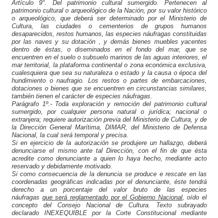
Artículo 9°. Del patrimonio cultural sumergido. Pertenecen al
patrimonio cultural o arqueológico de la Nación, por su valor histórico
o arqueológico, que deberá ser determinado por el Ministerio de
Cultura, las ciudades o cementerios de grupos humanos
desaparecidos, restos humanos, las especies náufragas constituidas
por las naves y su dotación , y demás bienes muebles yacentes
dentro de éstas, o diseminados en el fondo del mar, que se
encuentren en el suelo o subsuelo marinos de las aguas interiores, el
mar territorial, la plataforma continental o zona económica exclusiva,
cualesquiera que sea su naturaleza o estado y la causa o época del
hundimiento o naufragio. Los restos o partes de embarcaciones,
dotaciones o bienes que se encuentren en circunstancias similares,
también tienen el carácter de especies náufragas.
Parágrafo 1º.- Toda exploración y remoción del patrimonio cultural
sumergido, por cualquier persona natural o jurídica; nacional o
extranjera; requiere autorización previa del Ministerio de Cultura, y de
la Dirección General Marítima, DIMAR, del Ministerio de Defensa
Nacional, la cual será temporal y precisa.
Si en ejercicio de la autorización se produjere un hallazgo, deberá
denunciarse el mismo ante tal Dirección, con el fin de que ésta
acredite como denunciante a quien lo haya hecho, mediante acto
reservado y debidamente motivado.
Si como consecuencia de la denuncia se produce e rescate en las
coordenadas geográficas indicadas por el denunciante,
éste tendrá
derecho a un porcentaje del valor bruto de las especies
náufragas
que será reglamentado por el Gobierno Nacional
, oído el
concepto del Consejo Nacional de Cultura.
Texto subrayado
declarado INEXEQUIBLE por la Corte Constitucional mediante