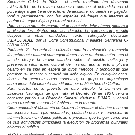
Sentencia
C-474 de 2003 ;
el texto resaltado fue declarado
EXEQUIBLE en la misma sentencia, pero en el entendido que el
porcentaje a que tiene derecho el denunciante, no puede ser pagado,
total o parcialmente, con las especies náufragas que integran el
patrimonio arqueológico y cultural nacional.
Para los contratos de rescate, el denunciante debe ofrecer primero a
la Nación los objetos que por derecho le pertenezcan, y sólo
después a otras entidades
.
Texto subrayado declarado
INEXEQUIBLE por la Corte Constitucional mediante
Sentencia C-
668 de 2005
Parágrafo 2º.-
los métodos utilizados para la exploración y remoción
del patrimonio cultural sumergido deben evitar su destrucción, con el
fin de otorgar la mayor claridad sobre el posible hallazgo y
preservarla información cultural del mismo, aun si esto implicara
dejarlo en su sitio en espera de otros métodos y tecnologías que
permitan su rescate o estudió sin daño alguno. En cualquier caso,
debe estar presente como supervisor, un grupo de arqueólogos
submarinos debidamente acreditados por el Ministerio de Cultura.
Para efectos de lo previsto en este artículo, la Comisión de
Especies Náufragos de que trata el Decreto 29 de 1984, rendirá
concepto previo a la Dirección General Marítima, DIMAR, y obrará
como organismo asesor del Gobierno en la materia.
Corresponderá al Ministerio de Cultura determinar el destino o uso de
las especies náufragas rescatadas, pudiendo celebrar convenios de
administración entidades públicas o privadas que tengan como una
de sus actividades principales la ejecución de programas culturales
abiertos al público.
El Gobierno Nacional reglamentará lo dispuesto en este artículo.