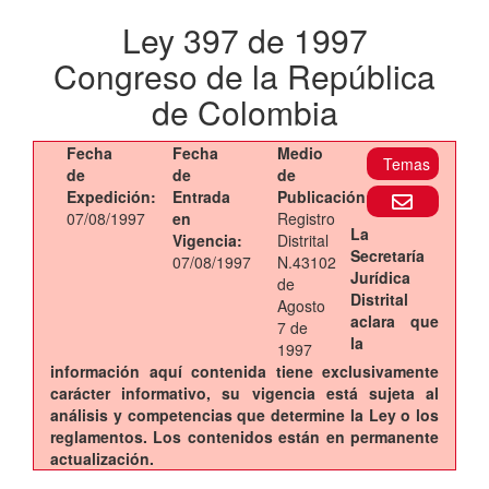
Ley 397 de 1997
Congreso de la República
de Colombia
Fecha
Fecha
Medio
Temas
de
de
de
Expedición:
Entrada
Publicación:
07/08/1997
en
Registro
La
Vigencia:
Distrital
Secretaría
07/08/1997
N.43102
Jurídica
de
Distrital
Agosto
aclara que
7 de
la
1997
información aquí contenida tiene exclusivamente
carácter informativo, su vigencia está sujeta al
análisis y competencias que determine la Ley o los
reglamentos. Los contenidos están en permanente
actualización.