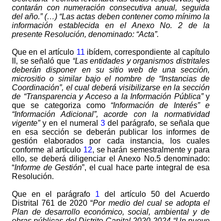
contarán con numeración consecutiva anual, seguida
del año.” (…) “Las actas deben contener como mínimo la
información establecida en el Anexo No. 2 de la
presente Resolución, denominado: “Acta”.
Que en el artículo
11
ibídem, correspondiente al capítulo
II, se señaló que
“Las entidades y organismos distritales
deberán disponer en su sitio web de una sección,
micrositio o similar bajo el nombre de “Instancias de
Coordinación”, el cual deberá visibilizarse en la sección
de “Transparencia y Acceso a la Información Pública”
y
que se categoriza como
“Información de Interés” e
“Información Adicional”, acorde con la normatividad
vigente”
y en el numeral
3
del parágrafo, se señala que
en esa sección se deberán publicar los informes de
gestión elaborados por cada instancia, los cuales
conforme al artículo
12
, se harán semestralmente y para
ello, se deberá diligenciar el Anexo No.5 denominado:
“
Informe de Gestión
”, el cual hace parte integral de esa
Resolución.
Que en el parágrafo
1
del artículo 50 del Acuerdo
Distrital 761 de 2020 “
Por medio del cual se adopta el
Plan de desarrollo económico, social, ambiental y de
obras públicas del Distrito Capital 2020-2024 “Un nuevo