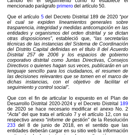
cambio en el seguimiento como lo establece el
mencionado parágrafo
primero
del artículo 50.
Que el artículo
5
del Decreto Distrital 189 de 2020 “
por
el cual se expiden lineamientos generales sobre
trasparencia, integridad y medidas anticorrupción en las
entidades y organismos del orden distrital y se dictan
otras disposiciones”
, estableció que, “
las secretarías
técnicas de las instancias del Sistema de Coordinación
del Distrito Capital definidas en el título II del Acuerdo
Distrital 257 de 2006 y los espacios de gobierno
corporativo distrital como Juntas Directivas, Consejos
Directivos o quienes hagan sus veces, publicarán en un
lenguaje sencillo para los ciudadanos, el resumen de
las decisiones relevantes que se tomen en el marco de
dichas instancias, con el objetivo de facilitar el
seguimiento y control social”
.
Que con el fin de articular lo expuesto en el Plan de
Desarrollo Distrital 2020-2024 y el Decreto Distrital
189
de 2020 se hace necesario modificar el anexo No. 2
“
Acta”
del que trata el artículo 7 y el artículo 12, con su
respectivo anexo “
informe de gestión”
de la Resolución
233
del 8 de junio de 2018, en el sentido que las
entidades deberán cargar en su sitio web la información