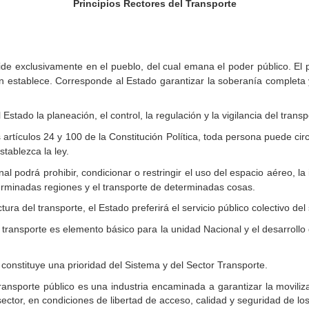
Principios Rectores del Transporte
de exclusivamente en el pueblo, del cual emana el poder público. El 
n establece. Corresponde al Estado garantizar la soberanía completa y e
stado la planeación, el control, la regulación y la vigilancia del transp
rtículos 24 y 100 de la Constitución Política, toda persona puede circu
stablezca la ley.
l podrá prohibir, condicionar o restringir el uso del espacio aéreo, la i
terminadas regiones y el transporte de determinadas cosas.
tura del transporte, el Estado preferirá el servicio público colectivo del 
 transporte es elemento básico para la unidad Nacional y el desarrollo 
constituye una prioridad del Sistema y del Sector Transporte.
ransporte público es una industria encaminada a garantizar la movili
sector, en condiciones de libertad de acceso, calidad y seguridad de l