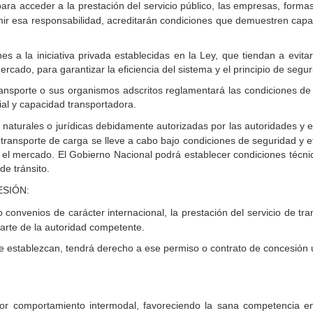
, para acceder a la prestación del servicio público, las empresas, form
mir esa responsabilidad, acreditarán condiciones que demuestren capac
nes a la iniciativa privada establecidas en la Ley, que tiendan a evi
ado, para garantizar la eficiencia del sistema y el principio de segur
ransporte o sus organismos adscritos reglamentará las condiciones de 
ial y capacidad transportadora.
naturales o jurídicas debidamente autorizadas por las autoridades y e
transporte de carga se lleve a cabo bajo condiciones de seguridad y efi
 el mercado. El Gobierno Nacional podrá establecer condiciones técnic
de tránsito.
SIÓN:
o convenios de carácter internacional, la prestación del servicio de tr
arte de la autoridad competente.
e establezcan, tendrá derecho a ese permiso o contrato de concesión u
or comportamiento intermodal, favoreciendo la sana competencia e