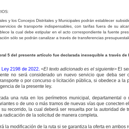
IOS:
es y los Concejos Distritales y Municipales podrán establecer subsidi
servicios de transporte indispensables, con tarifas fuera de su al
blece la cual debe estipular en el acto correspondiente la fuente pre
Nación sólo se podrán canalizar a través de transferencias presupuestal
ral 5 del presente artículo fue declarada inexequible a través de
3, Ley 2198 de 2022.
<El texto adicionado es el siguiente>
El ser
istente no será considerado un nuevo servicio que deba ser
ransporte o por concurso o licitación pública, si obedece a la 
igencia de la presente ley.
ada una ruta en los perímetros municipal, departamental o 
ariantes o de uno o más tramos de nuevas vías que conecten el 
e su recorrido, la cual deberá ser resuelta por la autoridad d
 la radicación de la solicitud de manera completa.
rá la modificación de la ruta si se
garantiza la oferta en ambos r