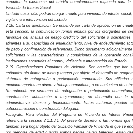
acrediten la existencia del crédito complementario requerido para la
Vivienda de Interés Social.
En todo caso, sólo podrán otorgar crédito para vivienda de interés social, 
vigilancia e intervención del Estado.
2.18. Carta de aprobación. Se entiende por carta de aprobación de crédi
esta sección, la comunicación formal emitida por los otorgantes de créd
favorable del análisis de riesgo crediticio del solicitante o solicitan
atinentes a su capacidad de endeudamiento, nivel de endeudamiento actua
de pago y confirmación de referencias. Dicho documento adicionalmente 
solicitantes y las características y condiciones de la operación cons
instituciones sometidas al control, vigilancia e intervención del Estado.
2.19. Organizaciones Populares de Vivienda. Son aquellas que han s
entidades sin ánimo de lucro y tengan por objeto el desarrollo de program
sistemas de autogestión o participación comunitaria. Sus afiliados 
mediante aportes en dinero y trabajo comunitario, o en cualquiera de est
Se entiende por sistemas de autogestión o participación comunitaria
construcción, adecuación o mejoramiento, se desarrolla con la pa
administrativa, técnica y financieramente. Estos sistemas pueden c
autoconstrucción o construcción delegada.
Parágrafo. Para efectos del Programa de Vivienda de Interés Priori
referencia la sección 2.1.1.3.1 del presente decreto, o las normas que 
también será hogar objeto del Subsidio Familiar de Vivienda el que se e
por menores de edad cuando ambos padres hayan fallecido, estén desa