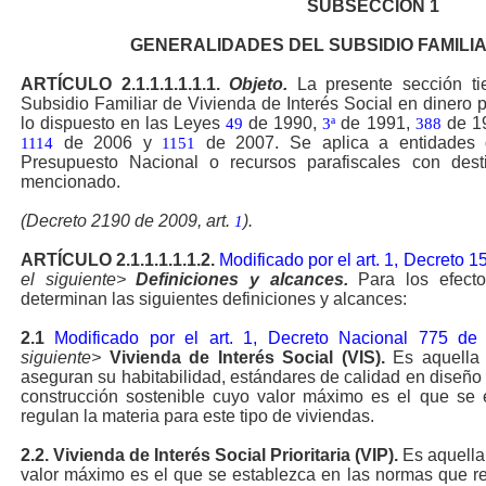
SUBSECCIÓN
1
GENERALIDADES DEL SUBSIDIO FAMILIA
ARTÍCULO
2.1.1.1.1.1.1.
Objeto.
La
presente sección ti
Subsidio Familiar de Vivienda de Interés Social en dinero 
lo dispuesto en las Leyes
de 1990,
de 1991,
de 1
49
3ª
388
de 2006 y
de 2007. Se aplica a entidades q
1114
1151
Presupuesto Nacional o recursos parafiscales con desti
mencionado.
(Decreto 2190 de 2009, art.
).
1
ARTÍCULO
2.1.1.1.1.1.2.
Modificado por el art. 1, Decreto 
el siguiente>
Definiciones y alcances.
Para los efecto
determinan las siguientes definiciones y alcances:
2.1
Modificado por el art. 1, Decreto Nacional 775 de
siguiente>
Vivienda de Interés Social (VIS).
Es aquella 
aseguran su habitabilidad, estándares de calidad en diseño u
construcción sostenible cuyo valor máximo es el que se
regulan la materia para este tipo de viviendas.
2.2.
Vivienda de Interés Social Prioritaria (VIP).
Es aquella 
valor máximo es el que se establezca en las normas que reg