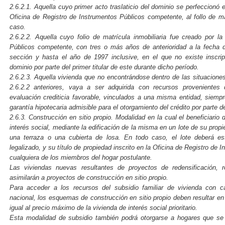
2.6.2.1. Aquella cuyo primer acto traslaticio del dominio se perfeccionó e 
Oficina de Registro de Instrumentos Públicos competente, al follo de mat
caso.
2.6.2.2. Aquella cuyo folio de matrícula inmobiliaria fue creado por l
Públicos competente, con tres o más años de anterioridad a la fecha d
sección y hasta el año de 1997 inclusive, en el que no existe inscrip
dominio por parte del primer titular de este durante dicho período.
2.6.2.3. Aquella vivienda que no encontrándose dentro de las situacione
2.6.2.2 anteriores, vaya a ser adquirida con recursos provenientes
evaluación crediticia favorable, vinculados a una misma entidad, siempr
garantía hipotecaria admisible para el otorgamiento del crédito por parte d
2.6.3. Construcción en sitio propio. Modalidad en la cual el beneficiario
interés social, mediante la edificación de la misma en un lote de su prop
una terraza o una cubierta de losa. En todo caso, el lote deberá es
legalizado, y su título de propiedad inscrito en la Oficina de Registro d
cualquiera de los miembros del hogar postulante.
Las viviendas nuevas resultantes de proyectos de redensificación, r
asimilarán a proyectos de construcción en sitio propio.
Para acceder a los recursos del subsidio familiar de vivienda con c
nacional, los esquemas de construcción en sitio propio deben resultar en 
igual al precio máximo de la vivienda de interés social prioritario.
Esta modalidad de subsidio también podrá otorgarse a hogares que se