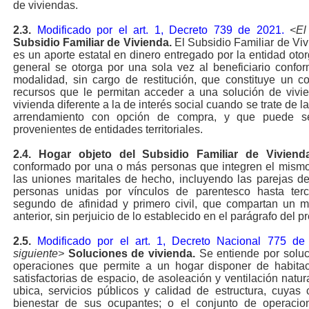
de viviendas
.
2.3.
M
odificado por el art. 1, Decreto 739 de 2021.
<El
Subsidio Familiar de Vivienda.
El Subsidio Familiar de Viv
es un aporte estatal en dinero entregado por la entidad oto
general se otorga por una sola vez al beneficiario confo
modalidad, sin cargo de restitución, que constituye un c
recursos que le permitan acceder a una solución de vivie
vivienda diferente a la de interés social cuando se trate de
arrendamiento con opción de compra, y que puede se
provenientes de entidades territoriales.
2.4.
Hogar objeto del Subsidio Familiar de Vivienda
conformado por una o más personas que integren el mismo 
las uniones maritales de hecho, incluyendo las parejas d
personas unidas por vínculos de parentesco hasta ter
segundo de afinidad y primero civil, que compartan un m
anterior, sin perjuicio de lo establecido en el parágrafo del pr
2.5.
Modificado por el art. 1, Decreto Nacional 775 de
siguiente>
Soluciones de vivienda.
Se entiende por soluc
operaciones que permite a un hogar disponer de habitac
satisfactorias de espacio, de asoleación y ventilación natu
ubica, servicios públicos y calidad de estructura, cuyas 
bienestar de sus ocupantes; o el conjunto de operacion