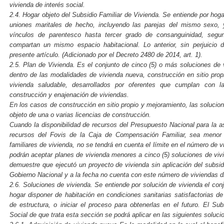
vivienda de interés social.
2.4. Hogar objeto del Subsidio Familiar de Vivienda. Se entiende por hog
uniones maritales de hecho, incluyendo las parejas del mismo sexo, 
vínculos de parentesco hasta tercer grado de consanguinidad, segun
compartan un mismo espacio habitacional. Lo anterior, sin perjuicio d
presente artículo. (Adicionado por el Decreto 2480 de 2014, art. 1).
2.5. Plan de Vivienda. Es el conjunto de cinco (5) o más soluciones de v
dentro de las modalidades de vivienda nueva, construcción en sitio pro
vivienda saludable, desarrollados por oferentes que cumplan con l
construcción y enajenación de viviendas.
En los casos de construcción en sitio propio y mejoramiento, las soluci
objeto de una o varias licencias de construcción.
Cuando la disponibilidad de recursos del Presupuesto Nacional para la 
recursos del Fovis de la Caja de Compensación Familiar, sea menor a
familiares de vivienda, no se tendrá en cuenta el límite en el número de 
podrán aceptar planes de vivienda menores a cinco (5) soluciones de viv
demuestre que ejecutó un proyecto de vivienda sin aplicación del subsidi
Gobierno Nacional y a la fecha no cuenta con este número de viviendas d
2.6. Soluciones de vivienda. Se entiende por solución de vivienda el co
hogar disponer de habitación en condiciones sanitarias satisfactorias de
de estructura, o iniciar el proceso para obtenerlas en el futuro. El Su
Social de que trata esta sección se podrá aplicar en las siguientes soluci