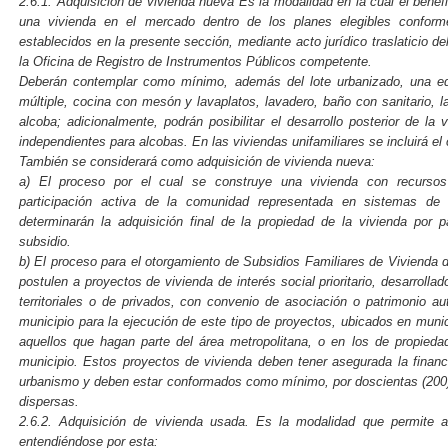
2.6.1. Adquisición de vivienda nueva Es la modalidad en la cual el benefi
una vivienda en el mercado dentro de los planes elegibles conforme
establecidos en la presente sección, mediante acto jurídico traslaticio de
la Oficina de Registro de Instrumentos Públicos competente.
Deberán contemplar como mínimo, además del lote urbanizado, una ed
múltiple, cocina con mesón y lavaplatos, lavadero, baño con sanitario
alcoba; adicionalmente, podrán posibilitar el desarrollo posterior de la
independientes para alcobas. En las viviendas unifamiliares se incluirá e
También se considerará como adquisición de vivienda nueva:
a) El proceso por el cual se construye una vivienda con recursos 
participación activa de la comunidad representada en sistemas de 
determinarán la adquisición final de la propiedad de la vivienda por p
subsidio.
b) El proceso para el otorgamiento de Subsidios Familiares de Vivienda 
postulen a proyectos de vivienda de interés social prioritario, desarroll
territoriales o de privados, con convenio de asociación o patrimonio a
municipio para la ejecución de este tipo de proyectos, ubicados en munic
aquellos que hagan parte del área metropolitana, o en los de propieda
municipio. Estos proyectos de vivienda deben tener asegurada la financi
urbanismo y deben estar conformados como mínimo, por doscientas (200)
dispersas.
2.6.2. Adquisición de vivienda usada. Es la modalidad que permite a
entendiéndose por esta: