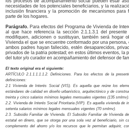
los procesos de acompañamiento social pueden estar aso
necesidades de los potenciales beneficiarios, y la realiza
inclusión financiera y la promoción de mecanismos para fac
parte de los hogares.
Parágrafo.
Para efectos del Programa de Vivienda de Interé
al que hace referencia la sección 2.1.1.3.1 del presente
modifiquen, adicionen o sustituyan, también será hogar o
Vivienda el que se encuentre conformado por una persona,
ambos padres hayan fallecido, estén desaparecidos, privad
privados de la patria potestad; en estos últimos eventos, la p
del tutor y/o curador en acompañamiento del defensor de fam
El texto
original
era el siguiente:
A
RTÍCULO 2.1.1.1.1.1.2. Definiciones. Para los efectos de la presen
definiciones:
2.1 Vivienda de Interés Social (VIS). Es aquella que reúne los elem
estándares de calidad en diseño urbanístico, arquitectónico y de constr
treinta y cinco salarios mínimos legales mensuales vigentes (135 smlmv)
2.2. Vivienda de Interés Social Prioritaria (VIP). Es aquella vivienda de
setenta salarios mínimos legales mensuales vigentes (70 smlmv).
2.3. Subsidio Familiar de Vivienda. El Subsidio Familiar de Vivienda d
estatal en dinero, que se otorga por una sola vez al beneficiario, sin c
complemento del ahorro y/o los recursos que le permitan adquirir, con