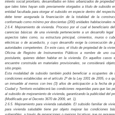
interés social prioritario, desarrollados en lotes urbanizados de propiedad
que tales lotes hayan sido previamente otorgados a título de subsidio en 
entidad facultada para otorgar el subsidio en especie dentro del respectiv
debe tener asegurada la financiación de la totalidad de la constru
conformado como mínimo por doscientas (200) unidades habitacionales n
2.6.4. Mejoramiento de vivienda. Proceso por el cual el beneficiario de
carencias básicas de una vivienda perteneciente a un desarrollo legal 
aspectos tales como, su estructura principal, cimientos, muros o cub
eléctricas o de acueducto, y cuyo desarrollo exige la consecución de 
autoridades competentes. En este caso, el título de propiedad de la vivie
Oficina de Registro de Instrumentos Públicos a nombre de uno cua
postulante, quienes deben habitar en la vivienda. En aquellos casos e
encuentre construida en materiales provisionales, se considerará obje
sitio propio.
Esta modalidad de subsidio también podrá beneficiar a ocupantes de 
condiciones establecidas en el artículo 2º de la Ley 1001 de 2005, o a 
un inmueble al menos con tres (3) años de anticipación a la fecha de po
Ciudad y Territorio establecerá las condiciones requeridas para que las
al subsidio de mejoramiento de vivienda, garantizando la publicidad del p
(Modificado por el Decreto 3670 de 2009, art. 1).
2.6.5. Mejoramiento para vivienda saludable. El subsidio familiar de vi
para vivienda saludable tiene por objeto mejorar las condiciones b
vulnerables, a través de reparaciones o mejoras locativas que no requiere