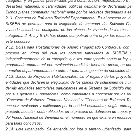
categoría, y en planes presentados para construcción, mejoramiento o 
desastres naturales, o calamidades públicas debidamente declaradas pa
Dichos planes competirán nacionalmente por los recursos destinados a e
2.11. Concurso de Esfuerzo Territorial Departamental. Es el proceso en vi
SISBEN se postulan para la asignación de recursos del Subsidio Fam
vivienda ubicada en cualquiera de los planes de vivienda de interés so
categorías 3, 4, 5 y 6. Dichos planes competirán entre sí por los recurs
este concurso.
2.12. Bolsa para Postulaciones de Ahorro Programado Contractual con E
proceso en virtud del cual los hogares vinculados al SISBEN d
independientemente de la categoría que les corresponda según la ley, 
programado contractual con evaluación crediticia favorable previa, en u
compiten departamentalmente entre sí para la asignación de subsidios de 
2.13. Banco de Proyectos Habitacionales. Es el registro de los proyecto
entidades que declaren la elegibilidad de los planes de soluciones de vi
demás entidades territoriales participantes en el Sistema de Subsidio Nac
por sus gestores u operadores, como candidatos a concursar por los r
"Concurso de Esfuerzo Territorial Nacional" y "Concurso de Esfuerzo Ter
una vez evaluados y calificados por la entidad evaluadora, según corre
presente sección, serán utilizados en el proceso de definición de cupos y
del Fondo Nacional de Vivienda en el momento en que existieren recurso
para tales concursos.
2.14. Lote urbanizado. Se entiende por lote o terreno urbanizado, par