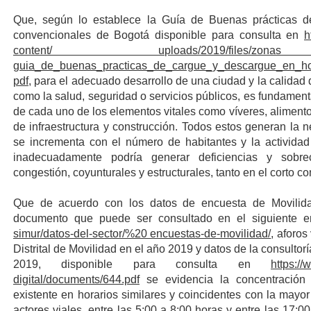
Que, según lo establece la Guía de Buenas prácticas d
convencionales de Bogotá disponible para consulta en
h
content/ uploads/2019/files/zonas 
guia_de_buenas_practicas_de_cargue_y_descargue_en_ho
pdf
, para el adecuado desarrollo de una ciudad y la calidad
como la salud, seguridad o servicios públicos, es fundament
de cada uno de los elementos vitales como víveres, alimen
de infraestructura y construcción. Todos estos generan la 
se incrementa con el número de habitantes y la actividad
inadecuadamente podría generar deficiencias y sobre
congestión, coyunturales y estructurales, tanto en el corto co
Que de acuerdo con los datos de encuesta de Movilid
documento que puede ser consultado en el siguiente 
simur/datos-del-sector/%20 encuestas-de-movilidad/
, aforos
Distrital de Movilidad en el año 2019 y datos de la consultor
2019, disponible para consulta en
https://
digital/documents/644.pdf
se evidencia la concentración 
existente en horarios similares y coincidentes con la ma
actores viales, entre las 5:00 a 8:00 horas y entre las 17: