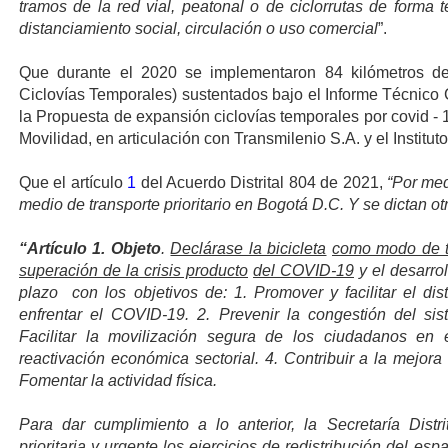
tramos de la red vial, peatonal o de ciclorrutas de forma
distanciamiento social, circulación o uso comercial
”.
Que durante el 2020 se implementaron 84 kilómetros de
Ciclovías Temporales) sustentados bajo el Informe Técnico 
la Propuesta de expansión ciclovías temporales por covid - 19
Movilidad, en articulación con Transmilenio S.A. y el Institut
Que el artículo
1
del Acuerdo Distrital 804 de 2021,
“Por med
medio de transporte prioritario en Bogotá D.C. Y se dictan o
“Artículo 1. Objeto
.
Declárase la bicicleta
como modo de tr
superación de la crisis producto
del COVID-19
y el desarrol
plazo con los objetivos de: 1. Promover y facilitar el di
enfrentar el COVID-19. 2. Prevenir la congestión del sis
Facilitar la movilización segura de los ciudadanos en
reactivación económica sectorial. 4. Contribuir a la mejora
Fomentar la actividad física.
Para dar cumplimiento a lo anterior, la Secretaría Distr
prioritaria y urgente los ejercicios de redistribución del es