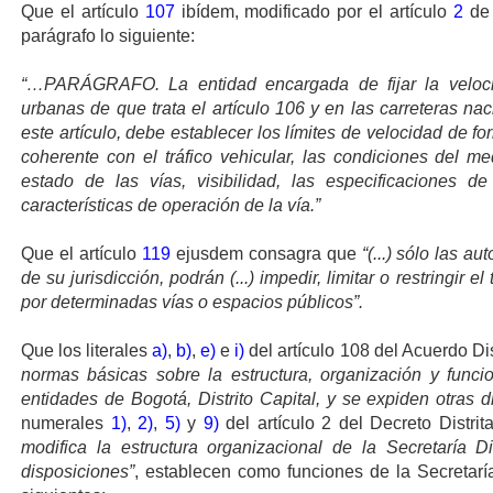
Que el artículo
107
ibídem, modificado por el artículo
2
de 
parágrafo lo siguiente:
“…PARÁGRAFO. La entidad encargada de fijar la veloc
urbanas de que trata el artículo 106 y en las carreteras na
este artículo, debe establecer los límites de velocidad de f
coherente con el tráfico vehicular, las condiciones del med
estado de las vías, visibilidad, las especificaciones d
características de operación de la vía.”
Que el artículo
119
ejusdem consagra que
“(...) sólo las au
de su jurisdicción, podrán (...) impedir, limitar o restringir 
por determinadas vías o espacios públicos”.
Que los literales
a)
,
b)
,
e)
e
i)
del artículo 108 del Acuerdo Dis
normas básicas sobre la estructura, organización y func
entidades de Bogotá, Distrito Capital, y se expiden otras 
numerales
1)
,
2)
,
5)
y
9)
del artículo 2
del Decreto Distrit
modifica la estructura organizacional de la Secretaría Di
disposiciones”
, establecen como funciones de la Secretaría 