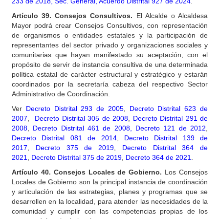
233 de 2018, Sec. General
, Acuerdo Distrital 927 de 2024
.
Artículo
39. Consejos Consultivos.
El Alcalde o Alcaldesa
Mayor podrá crear Consejos Consultivos, con representación
de organismos o entidades estatales y la participación de
representantes del sector privado y organizaciones sociales y
comunitarias que hayan manifestado su aceptación, con el
propósito de servir de instancia consultiva de una determinada
política estatal de carácter estructural y estratégico y estarán
coordinados por la secretaría cabeza del respectivo Sector
Administrativo de Coordinación.
Ver
Decreto Distrital 293 de 2005
,
Decreto Distrital 623 de
2007
,
Decreto Distrital 305 de 2008
,
Decreto Distrital 291 de
2008
,
Decreto Distrital 461 de 2008,
Decreto 121 de 2012
,
Decreto Distrital 081 de 2014
,
Decreto Distrital 139 de
2017
,
Decreto 375 de 2019
,
Decreto Distrital 364 de
2021
,
Decreto Distrital 375 de 2019
,
Decreto 364 de 2021
.
Artículo
40. Consejos Locales de Gobierno.
Los Consejos
Locales de Gobierno son la principal instancia de coordinación
y articulación de las estrategias, planes y programas que se
desarrollen en la localidad, para atender las necesidades de la
comunidad y cumplir con las competencias propias de los