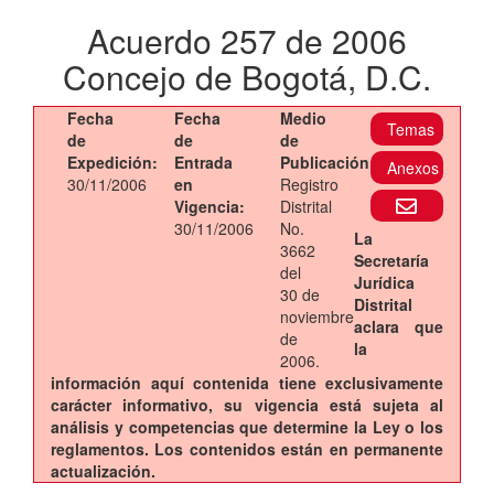
Acuerdo 257 de 2006
Concejo de Bogotá, D.C.
Fecha
Fecha
Medio
Temas
de
de
de
Expedición:
Entrada
Publicación:
Anexos
30/11/2006
en
Registro
Vigencia:
Distrital
30/11/2006
No.
La
3662
Secretaría
del
Jurídica
30 de
Distrital
noviembre
aclara que
de
la
2006.
información aquí contenida tiene exclusivamente
carácter informativo, su vigencia está sujeta al
análisis y competencias que determine la Ley o los
reglamentos. Los contenidos están en permanente
actualización.